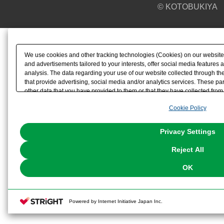
© KOTOBUKIYA
We use cookies and other tracking technologies (Cookies) on our website t
and advertisements tailored to your interests, offer social media feature
analysis. The data regarding your use of our website collected through t
that provide advertising, social media and/or analytics services. These p
other data that you have provided to them or that they have collected from 
analyze and optimize advertisements delivered to you by businesses other t
Cookie Policy
the use of all Cookies except for Strictly Necessary Cookies, please click "
with Cookies enabled, please click "OK". To select your preferences for e
You can change your consent or rejection settings at any time via through
Privacy Settings
our
Cookie Policy
or the website footer.
Reject All
OK
Powered by Internet Initiative Japan Inc.