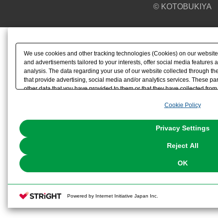
© KOTOBUKIYA
We use cookies and other tracking technologies (Cookies) on our website t
and advertisements tailored to your interests, offer social media feature
analysis. The data regarding your use of our website collected through t
that provide advertising, social media and/or analytics services. These p
other data that you have provided to them or that they have collected from 
analyze and optimize advertisements delivered to you by businesses other t
Cookie Policy
the use of all Cookies except for Strictly Necessary Cookies, please click "
with Cookies enabled, please click "OK". To select your preferences for e
You can change your consent or rejection settings at any time via through
Privacy Settings
our
Cookie Policy
or the website footer.
Reject All
OK
Powered by Internet Initiative Japan Inc.