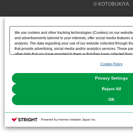
© KOTOBUKIYA
We use cookies and other tracking technologies (Cookies) on our website t
and advertisements tailored to your interests, offer social media feature
analysis. The data regarding your use of our website collected through t
that provide advertising, social media and/or analytics services. These p
other data that you have provided to them or that they have collected from 
analyze and optimize advertisements delivered to you by businesses other t
Cookie Policy
the use of all Cookies except for Strictly Necessary Cookies, please click "
with Cookies enabled, please click "OK". To select your preferences for e
You can change your consent or rejection settings at any time via through
Privacy Settings
our
Cookie Policy
or the website footer.
Reject All
OK
Powered by Internet Initiative Japan Inc.