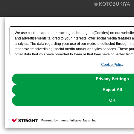
© KOTOBUKIYA
We use cookies and other tracking technologies (Cookies) on our website t
and advertisements tailored to your interests, offer social media feature
analysis. The data regarding your use of our website collected through t
that provide advertising, social media and/or analytics services. These p
other data that you have provided to them or that they have collected from 
analyze and optimize advertisements delivered to you by businesses other t
Cookie Policy
the use of all Cookies except for Strictly Necessary Cookies, please click "
with Cookies enabled, please click "OK". To select your preferences for e
You can change your consent or rejection settings at any time via through
Privacy Settings
our
Cookie Policy
or the website footer.
Reject All
OK
Powered by Internet Initiative Japan Inc.