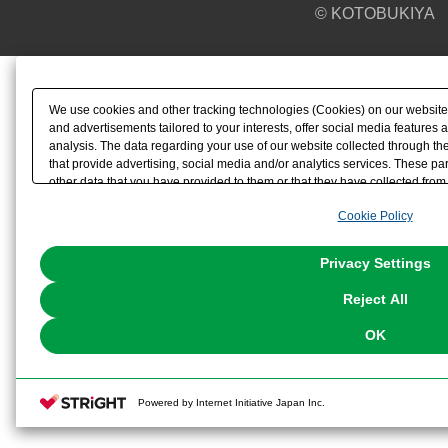
© KOTOBUKIYA
We use cookies and other tracking technologies (Cookies) on our website t
and advertisements tailored to your interests, offer social media feature
analysis. The data regarding your use of our website collected through t
that provide advertising, social media and/or analytics services. These p
other data that you have provided to them or that they have collected from 
analyze and optimize advertisements delivered to you by businesses other t
Cookie Policy
the use of all Cookies except for Strictly Necessary Cookies, please click "
with Cookies enabled, please click "OK". To select your preferences for e
You can change your consent or rejection settings at any time via through
Privacy Settings
our
Cookie Policy
or the website footer.
Reject All
OK
Powered by Internet Initiative Japan Inc.