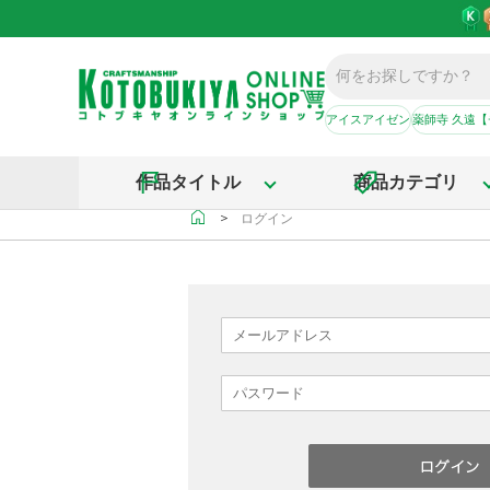
アイスアイゼン
薬師寺 久遠
作品タイトル
商品カテゴリ
＞
ログイン