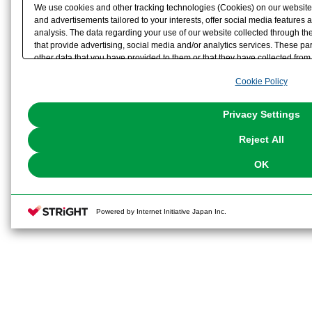
We use cookies and other tracking technologies (Cookies) on our website t
and advertisements tailored to your interests, offer social media feature
analysis. The data regarding your use of our website collected through t
that provide advertising, social media and/or analytics services. These p
other data that you have provided to them or that they have collected from 
analyze and optimize advertisements delivered to you by businesses other t
Cookie Policy
the use of all Cookies except for Strictly Necessary Cookies, please click "
with Cookies enabled, please click "OK". To select your preferences for e
You can change your consent or rejection settings at any time via through
Privacy Settings
our
Cookie Policy
or the website footer.
Reject All
OK
Powered by Internet Initiative Japan Inc.