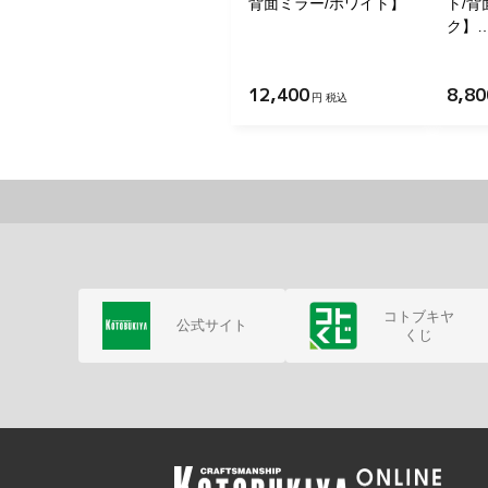
背面ミラー/ホワイト】
ト/背
ク】
12,400
8,80
円 税込
コトブキヤ
公式サイト
くじ