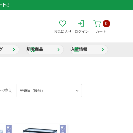
0
お気に入り
ログイン
カート
グ
新着商品
入荷情報
べ替え
発売日（降順）