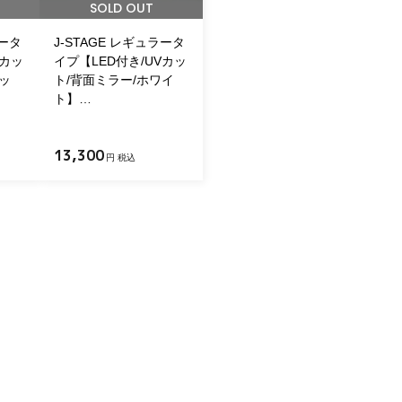
SOLD OUT
ラータ
J-STAGE レギュラータ
Vカッ
イプ【LED付き/UVカッ
ッ
ト/背面ミラー/ホワイ
ト】…
13,300
円 税込