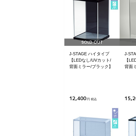
SOLD OUT
J-STAGE ハイタイプ
J-S
【LEDなし/UVカット/
【LE
背面ミラー/ブラック】
背面
12,400
15,2
円 税込