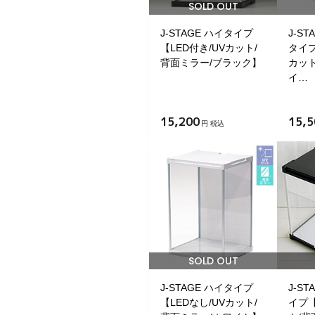
SOLD OUT
J-STAGE ハイタイプ
J-S
【LED付き/UVカット/
タイプ
背面ミラー/ブラック】
カット
イ…
15,200
15,5
円 税込
SOLD OUT
J-STAGE ハイタイプ
J-S
【LEDなし/UVカット/
イプ【