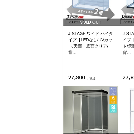
SOLD OUT
J-STAGE ワイド ハイタ
J-S
イプ【LEDなし/UVカッ
イプ【
ト/天面・底面クリア/
ト/天
背…
背…
27,800
27,8
円 税込