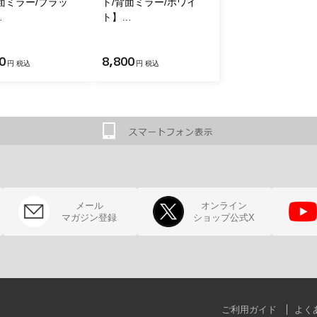
面ミラー/ブラッ
ト/背面ミラー/ホワイ
…
ト】…
0
8,800
円 税込
円 税込
メール
オンライン
マガジン登録
ショップ公式X
ご利用ガイド
よく