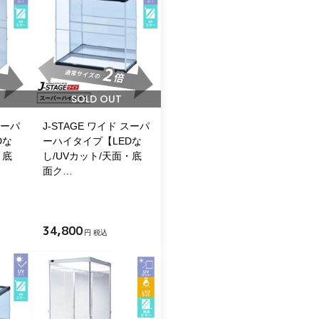
SOLD OUT
スーパ
J-STAGE ワイド スーパ
Dな
ーハイタイプ【LEDな
・底
し/UVカット/天面・底
面ク…
34,800
円 税込