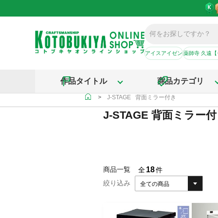
アイスアイゼン
薬師寺 久遠
作品タイトル
商品カテゴリ
＞
J-STAGE 背面ミラー付き
J-STAGE 背面ミラー
18
商品一覧
全
件
絞り込み
全ての商品