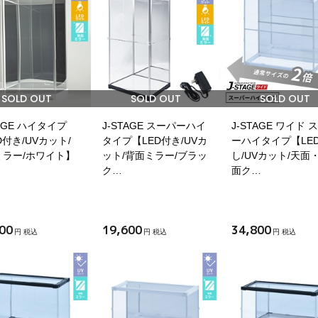
SOLD OUT
SOLD OUT
SOLD OUT
TAGE ハイタイプ
J-STAGE スーパーハイ
J-STAGE ワイド 
D付き/UVカット/
タイプ【LED付き/UVカ
ーハイタイプ【LE
ミラー/ホワイト】
ット/背面ミラー/ブラッ
し/UVカット/天面
ク…
面ク…
00
19,600
34,800
円 税込
円 税込
円 税込