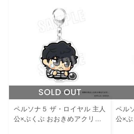
SOLD OUT
ペルソナ５ ザ・ロイヤル 主人
ペル
公×ぶくぶ おおきめアクリル
公×
キーホルダー 05.度胸 ランク1
キーホ