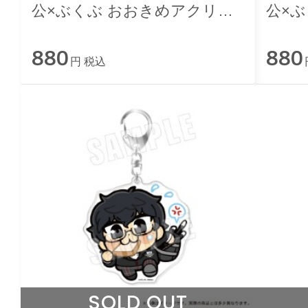
公×ぶくぶ おおきめアクリル
公×
キーホルダー 07.器用さ ラン
キーホ
880
880
ク1
ク5
円 税込
SOLD OUT