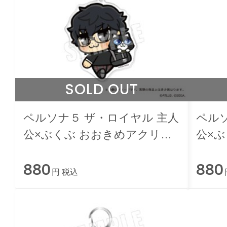
SOLD OUT
ペルソナ５ ザ・ロイヤル 主人
ペル
公×ぶくぶ おおきめアクリル
公×
キーホルダー 01.主人公
キーホ
880
880
円 税込