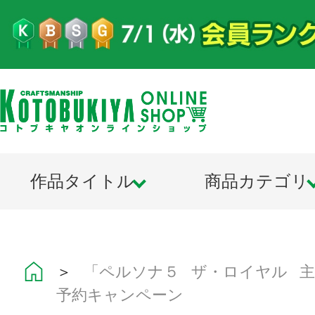
作品タイトル
商品カテゴリ
＞
「ペルソナ５ ザ・ロイヤル 主
予約キャンペーン