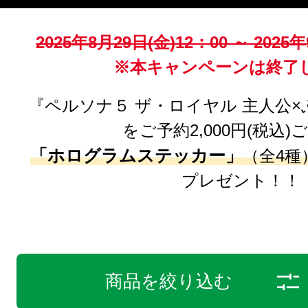
2025年8月29日(金)12：00 ～ 2025
※本キャンペーンは終了
『ペルソナ５ ザ・ロイヤル 主人公
をご予約2,000円(税込)
「ホログラムステッカー」
（全4種
プレゼント！！
商品を絞り込む