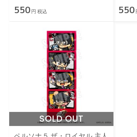
550
550
円 税込
SOLD OUT
ペルソナ５ ザ・ロイヤル 主人