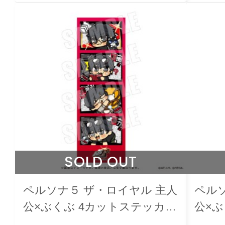
SOLD OUT
ペルソナ５ ザ・ロイヤル 主人
ペル
公×ぶくぶ 4カットステッカー
公×ぶ
A
B