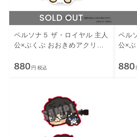
SOLD OUT
ペルソナ５ ザ・ロイヤル 主人
ペル
公×ぶくぶ おおきめアクリル
公×
キーホルダー 11.魅力 ランク1
キーホ
880
880
円 税込