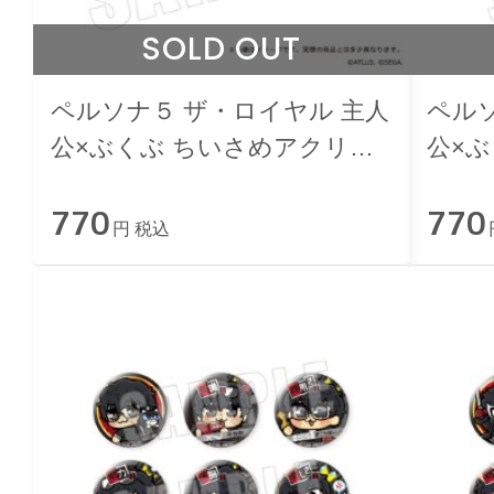
SOLD OUT
ペルソナ５ ザ・ロイヤル 主人
ペル
公×ぶくぶ ちいさめアクリル
公×
スタンド Vol.1
スタンド
770
770
円 税込