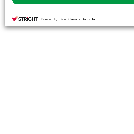
Powered by Internet Initiative Japan Inc.