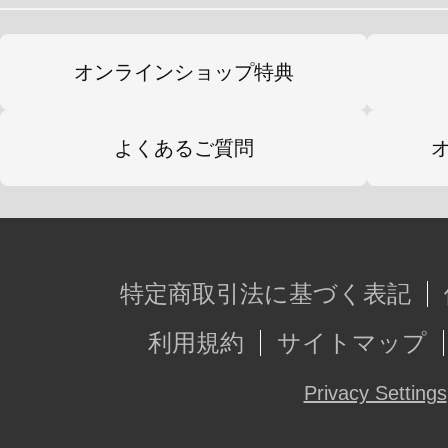
オンラインショップ特典
よくあるご質問
特定商取引法に基づく表記
利用規約
サイトマップ
Privacy Settings