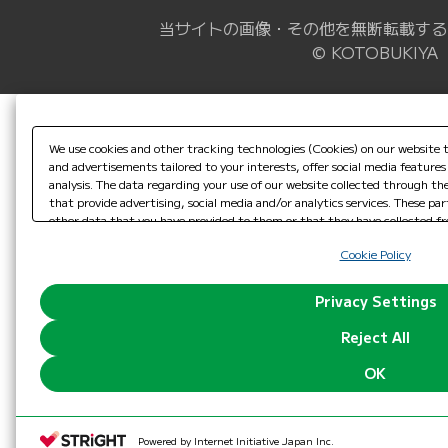
当サイトの画像・その他を無断転載する
© KOTOBUKIYA
We use cookies and other tracking technologies (Cookies) on our website t
and advertisements tailored to your interests, offer social media featur
analysis. The data regarding your use of our website collected through t
that provide advertising, social media and/or analytics services. These p
other data that you have provided to them or that they have collected fro
to analyze and optimize advertisements delivered to you by businesses oth
Cookie Policy
reject the use of all Cookies except for Strictly Necessary Cookies, please 
browsing with Cookies enabled, please click "OK". To select your preferenc
"Privacy Settings"
. You can change your consent or rejection settings at
Privacy Settings
button (or link) located in our
Cookie Policy
or the website footer.
Reject All
OK
Powered by Internet Initiative Japan Inc.