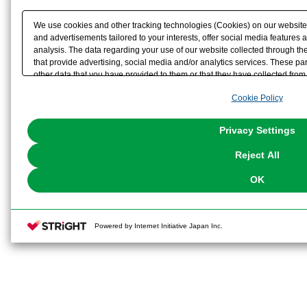
We use cookies and other tracking technologies (Cookies) on our website t
and advertisements tailored to your interests, offer social media feature
analysis. The data regarding your use of our website collected through t
that provide advertising, social media and/or analytics services. These p
other data that you have provided to them or that they have collected from 
analyze and optimize advertisements delivered to you by businesses other t
Cookie Policy
the use of all Cookies except for Strictly Necessary Cookies, please click "
with Cookies enabled, please click "OK". To select your preferences for e
You can change your consent or rejection settings at any time via through
Privacy Settings
our
Cookie Policy
or the website footer.
Reject All
OK
Powered by Internet Initiative Japan Inc.