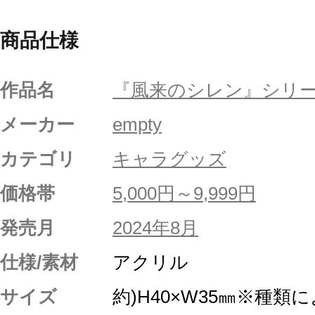
商品仕様
作品名
『風来のシレン』シリ
メーカー
empty
カテゴリ
キャラグッズ
価格帯
5,000円～9,999円
発売月
2024年8月
仕様/素材
アクリル
サイズ
約)H40×W35㎜※種