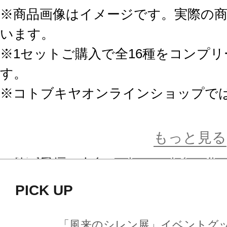
※商品画像はイメージです。実際の
います。
※1セットご購入で全16種をコンプ
す。
※コトブキヤオンラインショップで
ッカー」は付属しません。
※商品に関するお問い合わせはこち
もっと見る
株式会社empty：
https://empty.co.jp
PICK UP
「風来のシレン展」イベントグ