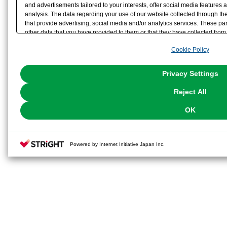
and advertisements tailored to your interests, offer social media feature
analysis. The data regarding your use of our website collected through t
that provide advertising, social media and/or analytics services. These p
other data that you have provided to them or that they have collected from 
analyze and optimize advertisements delivered to you by businesses other t
Cookie Policy
the use of all Cookies except for Strictly Necessary Cookies, please click "
with Cookies enabled, please click "OK". To select your preferences for e
You can change your consent or rejection settings at any time via through
Privacy Settings
our
Cookie Policy
or the website footer.
Reject All
OK
Powered by Internet Initiative Japan Inc.