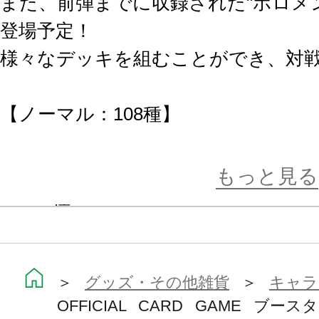
また、前弾までに収録された"ホロメ
登場予定！
様々なデッキを組むことができ、対
【ノーマル：108種】
OSR：7種
RR：12種
もっと見る
R：18種
U：35種
C：36種
【パラレル：117種】
＞
グッズ・その他雑貨
＞
キャラ
OFFICIAL CARD GAME ブ
SEC：4種