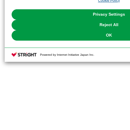
Cookie Policy
the use of all Cookies except for Strictly Necessary Cookies, please click "
with Cookies enabled, please click "OK". To select your preferences for e
You can change your consent or rejection settings at any time via through
Privacy Settings
our
Cookie Policy
or the website footer.
Reject All
OK
Powered by Internet Initiative Japan Inc.