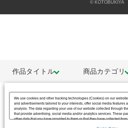
© KOTOBUKIYA
【Spotホロメンカード】
エリザベス・ローズ・ブラッドフレイ
※Spotホロメンカードは各タレント
のカードです。
作品タイトル
商品カテゴリ
※仕様・デザインは変更になる場合が
承下さい。
※掲載画像はイメージです。実際の
We use cookies and other tracking technologies (Cookies) on our website t
and advertisements tailored to your interests, offer social media feature
analysis. The data regarding your use of our website collected through t
that provide advertising, social media and/or analytics services. These p
other data that you have provided to them or that they have collected from 
analyze and optimize advertisements delivered to you by businesses other t