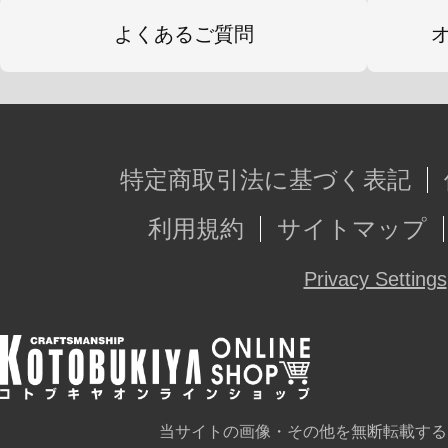
【ホロメンカード】
よくあるご質問
白上フブキ／夏色まつり／紫咲シオ
宝鐘マリン／雪花ラミィ／桃鈴ねね
博衣こより／一条莉々華／儒烏風亭
ァ
特定商取引法に基づく表記
クレイジー・オリー／アーニャ・メ
利用規約
サイトマップ
レイネ
カエラ・コヴァルスキア／森カリオペ
Privacy Settings
ェラ
古石ビジュー／セシリア・イマーグ
ーラ
当サイトの画像・その他を無断転載する