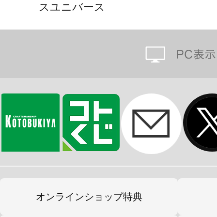
スユニバース
OUR：7種
UR：12種
SY：6種
SR：31種
S：57種
【推しホロメンカード】
大空スバル／雪花ラミィ／ラプラス
博衣こより／一条莉々華／儒烏風亭ら
アーニャ・メルフィッサ
オンラインショップ特典