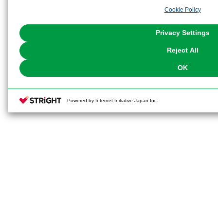
analyze and optimize advertisements delivered to you by businesses other t
Cookie Policy
the use of all Cookies except for Strictly Necessary Cookies, please click "
with Cookies enabled, please click "OK". To select your preferences for e
You can change your consent or rejection settings at any time via through
Privacy Settings
our
Cookie Policy
or the website footer.
Reject All
OK
Powered by Internet Initiative Japan Inc.