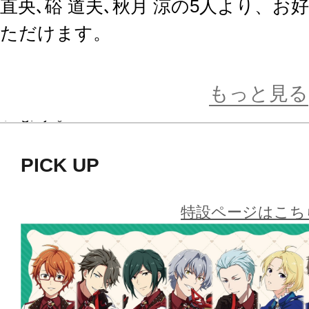
直央､硲 道夫､秋月 涼の5人より、
ただけます。
※画像はイメージです。実際の商品
もっと見る
います。
PICK UP
特設ページはこち