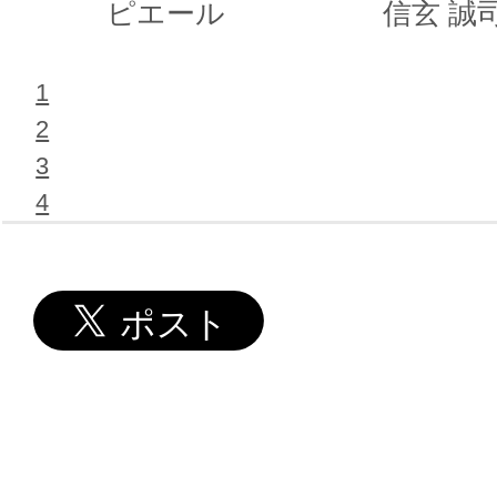
ピエール
信玄 誠
1
2
3
4