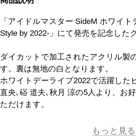
「アイドルマスター SideM ホワイトデーラ
Style by 2022-」にて発売を記念
ダイカットで加工されたアクリル製
す。裏は無地の白となります。
ホワイトデーライブ2022で活躍したピ
直央､硲 道夫､秋月 涼の5人より、
ただけます。
※画像はイメージです。実際の商品
もっと見る