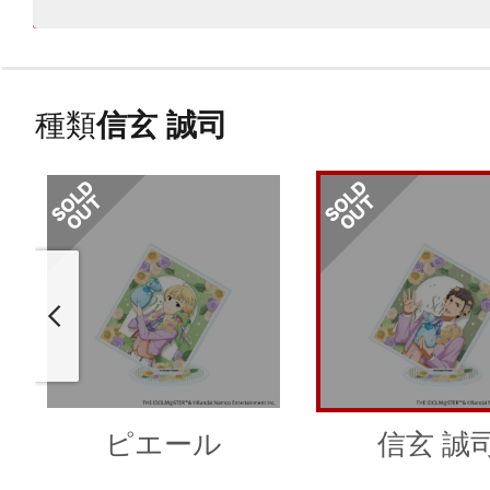
種類
信玄 誠司
ピエール
信玄 誠