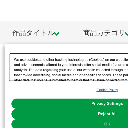
作品タイトル
商品カテゴリ
We use cookies and other tracking technologies (Cookies) on our website t
and advertisements tailored to your interests, offer social media feature
analysis. The data regarding your use of our website collected through t
that provide advertising, social media and/or analytics services. These p
other data that you have provided to them or that they have collected from 
analyze and optimize advertisements delivered to you by businesses other t
Cookie Policy
the use of all Cookies except for Strictly Necessary Cookies, please click "
with Cookies enabled, please click "OK". To select your preferences for e
You can change your consent or rejection settings at any time via through
Privacy Settings
our
Cookie Policy
or the website footer.
Reject All
OK