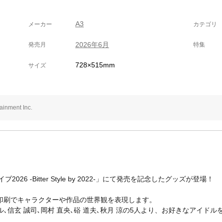
A3
メーカー
カテゴリ
2026年6月
発売月
特集
728×515mm
サイズ
nment Inc.
026 -Bitter Style by 2022-」にて発売を記念したグッズが登場！
印刷でキャラクターや作品の世界観を表現します。
ル､信玄 誠司､岡村 直央､硲 道夫､秋月 涼の5人より、お好きなアイド