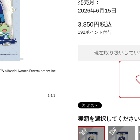
発売月：
2026年6月15日
3,850
円
税込
192
ポイント付与
1
-
1
/
1
種類を選択してください