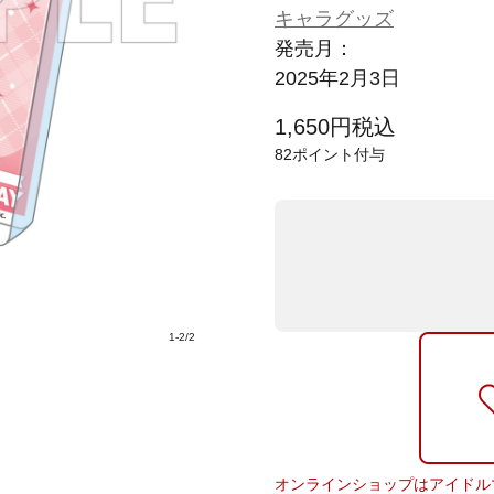
キャラグッズ
発売月：
2025年2月3日
1,650
円
税込
82
ポイント付与
1
-
2
/
2
オンラインショップはアイドル