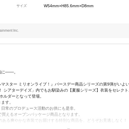
W54mm×H85.6mm×D8mm
サイズ
nment Inc.
に───。
マスター ミリオンライブ！』バースデー商品シリーズの第9弾がいよ
！ シアターデイズ」内でもお馴染みの【夏服シリーズ】衣装をセレクト
ーホルダーとなって登場。
きます。
、日常のプロデュース活動のお供にも是非。
で買えるオープンパッケージ商品となります。
でお揃い感のある爽やかな衣装でお届けする特別な商品を、どうぞお見逃しなく！