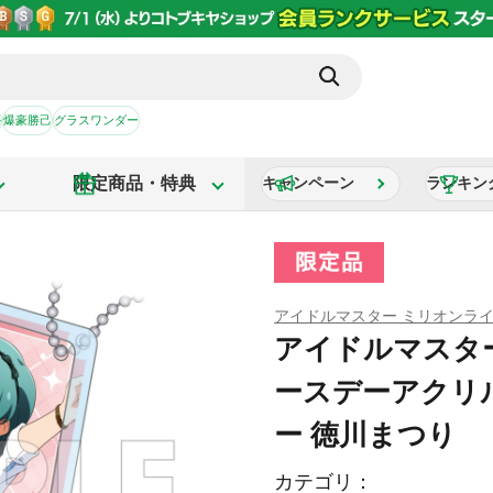
か
爆豪勝己
グラスワンダー
限定商品・特典
キャンペーン
ランキン
アイドルマスター ミリオンラ
アイドルマスター
ースデーアクリ
ー 徳川まつり
カテゴリ：