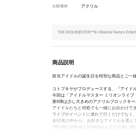
アクリル
仕様/素材
THE IDOLM@STER™& ©Bandai Namco Entertai
商品説明
担当アイドルの誕生日を特別な商品とご一緒
コトブキヤがプロデュースする、『アイドル
今回は「アイドルマスター ミリオンライブ
第9弾は少し大きめのアクリルブロックキ
アイドルたちと何処でも一緒にお出かけで
ライブやイベントに連れて行くだけでなく
全52名の中から、お好きなアイドルを選ん
765 MILLION ALLSTARSみんな