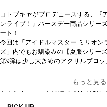
コトブキヤがプロデュースする、『ア
ンライブ！』バースデー商品シリーズ
ート！
今回は「アイドルマスター ミリオン
ズ」内でもお馴染みの【夏服シリー
第9弾は少し大きめのアクリルブロッ
登場。
アイドルたちと何処でも一緒にお出
もっと見る
ライブやイベントに連れて行くだけ
ス活動のお供にも是非。
PICK UP