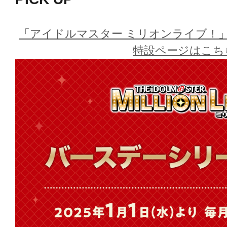
全52名の中から、お好きなアイドル
ッケージ商品となります。
「アイドルマスター ミリオンライブ！
765 MILLION ALLSTARSみん
特設ページはこち
でお届けする特別な商品を、どうぞ
※こちらはコトブキヤショップ限定
※画像は開発中のイメージ画像です
す。
※オンラインショップは「アイドルマ
ヤ 特任プロデューサー就任キャンペ