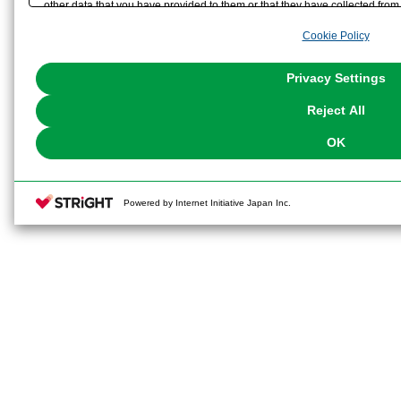
other data that you have provided to them or that they have collected from 
analyze and optimize advertisements delivered to you by businesses other t
Cookie Policy
the use of all Cookies except for Strictly Necessary Cookies, please click "
with Cookies enabled, please click "OK". To select your preferences for e
You can change your consent or rejection settings at any time via through
Privacy Settings
our
Cookie Policy
or the website footer.
Reject All
OK
Powered by Internet Initiative Japan Inc.