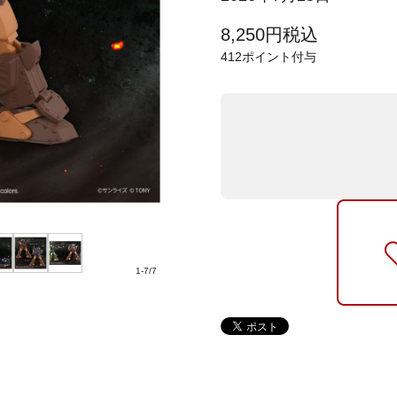
8,250
円
税込
412
ポイント付与
1
-
7
/
7