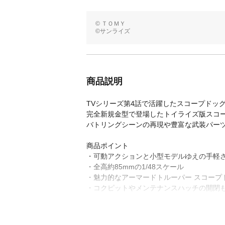
© ＴＯＭＹ
©サンライズ
商品説明
TVシリーズ第4話で活躍したスコープドッグの
完全新規金型で登場したトイライズ版スコ
バトリングシーンの再現や豊富な武装パー
商品ポイント
・可動アクションと小型モデルゆえの手軽
・全高約85mmの1/48スケール
・魅力的なアーマードトルーパー スコープ
・コクピットやメンテナンスハッチの開閉