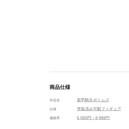
商品仕様
装甲騎兵ボトムズ
作品名
塗装済み可動フィギュア
仕様
5,000円～9,999円
価格帯