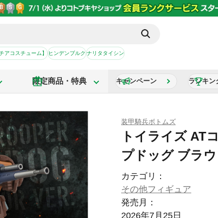
【チアコスチューム】
ヒンデンブルク
ナリタタイシン
限定商品・特典
キャンペーン
ランキン
装甲騎兵ボトムズ
トイライズ AT
プドッグ ブラウン
カテゴリ：
その他フィギュア
発売月：
2026年7月25日