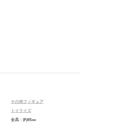
その他フィギュア
トイライズ
全高：約85㎜