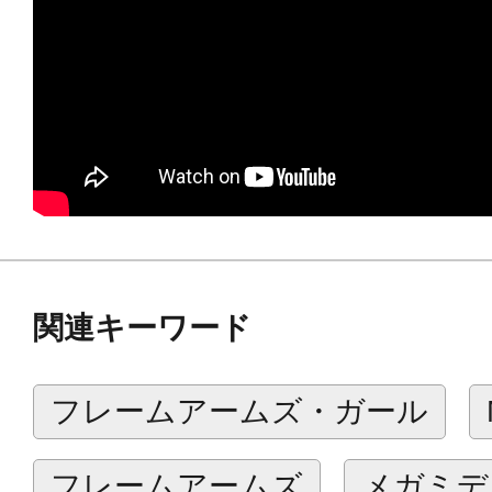
バスタークローの連動開閉ギミック
キャストパーツによるメカ生命体の
によるディスプレイモデルとしての
本体を飾ることができるディスプレ
ることが可能なハンガーフレームも
【商品内容】
関連キーワード
可動フレーム(1)
野生体 アーマー 一式(1)
フレームアームズ・ガール
バーサークフューラー素体 アーマー 一
バーサークフューラー アーマー 一式(1
フレームアームズ
メガミデ