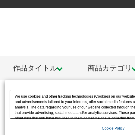
作品タイトル
商品カテゴリ
We use cookies and other tracking technologies (Cookies) on our website t
and advertisements tailored to your interests, offer social media feature
analysis. The data regarding your use of our website collected through t
that provide advertising, social media and/or analytics services. These p
other data that you have provided to them or that they have collected from 
analyze and optimize advertisements delivered to you by businesses other t
Cookie Policy
the use of all Cookies except for Strictly Necessary Cookies, please click "
with Cookies enabled, please click "OK". To select your preferences for e