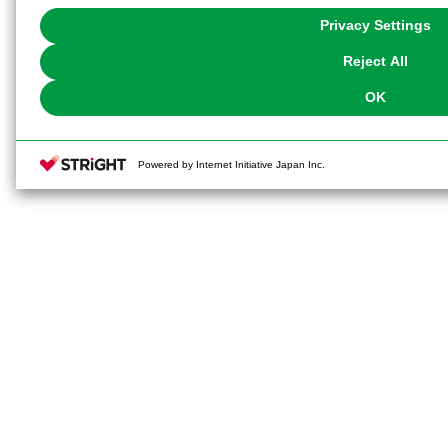
You can change your consent or rejection settings at any time via through
Privacy Settings
our
Cookie Policy
or the website footer.
Reject All
OK
Powered by Internet Initiative Japan Inc.