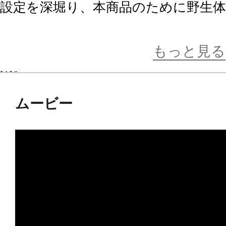
設定を深堀り、本商品のために野生
し、動物のしなやかな動きを再現す
つつ、バーサークフューラーのデザ
もっと見る
築。
「野生体」、バーサークフューラー
ムービー
クフューラー「完全体」へと、3つの
となり、これまでにないゾイドを体
キャラクターの特徴である、目や荷電
ックを搭載。
尻尾のアーマーを開閉させ荷電粒子
はもちろん、脚の多重関節、スイン
なポーズを取らせることが可能です