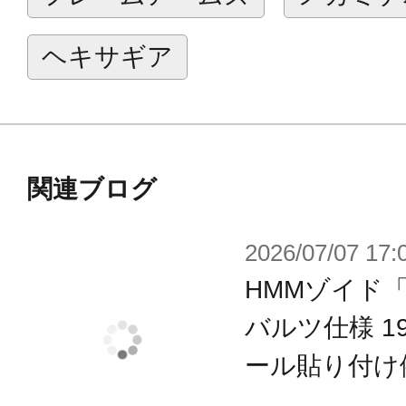
ハンガーフレーム(1)
ディスプレイ台座(1)
ヘキサギア
パイロットフィギュア(1)
取扱説明書(1)
関連ブログ
※画像は試作品の為、最終仕様と形
場合があります。
2026/07/07 17:
HMMゾイド
バルツ仕様 199
ール貼り付け