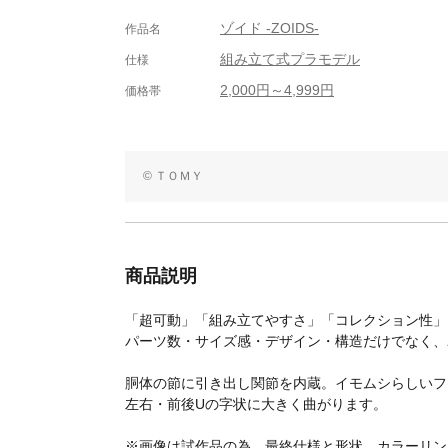
ゾイド -ZOIDS-
作品名
組み立て式プラモデル
仕様
2,000円～4,999円
価格帯
© ＴＯＭＹ
商品説明
「超可動」「組み立てやすさ」「コレクション性」を
パーツ数・サイズ感・デザイン・構造だけでなく、
胴体の節に引き出し関節を内蔵。イモムシらしいフ
左右・前後Uの字状に大きく曲がります。
※画像は試作品の為、最終仕様と形状、カラーリン