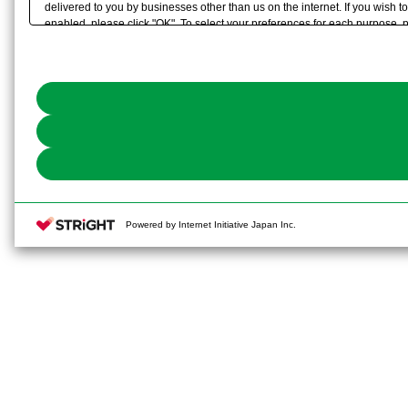
delivered to you by businesses other than us on the internet. If you wish to
enabled, please click "OK". To select your preferences for each purpose, 
link) located in our
Cookie Policy
or the website footer.
Powered by Internet Initiative Japan Inc.