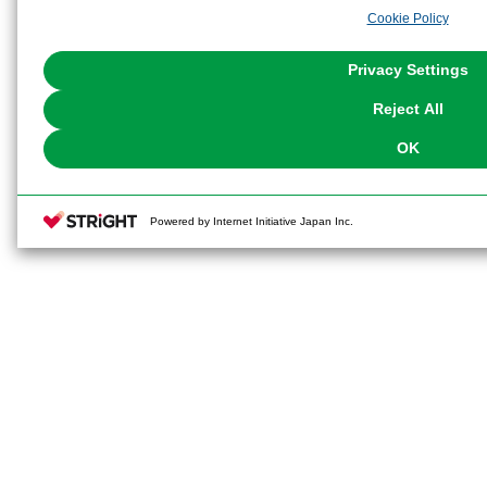
analyze and optimize advertisements delivered to you by businesses other t
Cookie Policy
the use of all Cookies except for Strictly Necessary Cookies, please click "
with Cookies enabled, please click "OK". To select your preferences for e
You can change your consent or rejection settings at any time via through
Privacy Settings
our
Cookie Policy
or the website footer.
Reject All
OK
Powered by Internet Initiative Japan Inc.