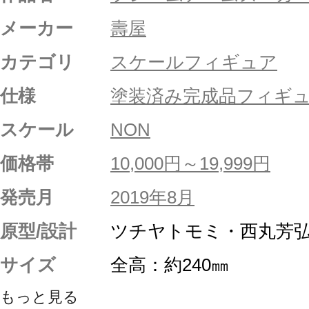
メーカー
壽屋
カテゴリ
スケールフィギュア
仕様
塗装済み完成品フィギ
スケール
NON
価格帯
10,000円～19,999円
発売月
2019年8月
原型/設計
ツチヤトモミ・西丸芳
サイズ
全高：約240㎜
もっと見る