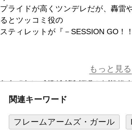
プライドが高くツンデレだが、轟雷
るとツッコミ役の
スティレットが『－SESSION GO
アニメキャラクターディフォルメデ
氏の描き下ろしイラストを基に造形
もっと見る
プラモデルでは再現が難しい関節部
メリハリの利いたボディラインにも
関連キーワード
ベースは発売中の「轟雷－SESSION 
フレームアームズ・ガール
発売予定の「バーゼラルド－SESSIO