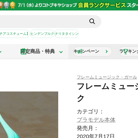
【チアコスチューム】
ヒンデンブルク
ナリタタイシン
限定商品・特典
キャンペーン
ランキン
フレームミュージック・ガール
フレームミュー
ク
カテゴリ：
プラモデル本体
発売月：
2020年7月17日