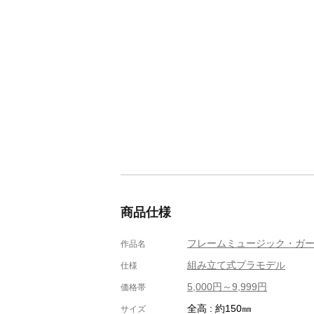
商品仕様
フレームミュージック・ガ
作品名
組み立て式プラモデル
仕様
5,000円～9,999円
価格帯
全高 : 約150㎜
サイズ