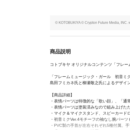
© KOTOBUKIYA © Crypton Future Media, INC. 
商品説明
コトブキヤ オリジナルコンテンツ「フレー
「フレームミュージック・ガール 初音ミ
島田フミカネ氏と柳瀬敬之氏によるデザイ
【商品詳細】
・表情パーツは特徴的な「歌い顔」、「通
・表情パーツは塗装済みなので組み上げた
・マイク＆マイクスタンド、スピーカード
・初音ミクVer.4モチーフの袖なし腕パーツ
・PVC製の手首が左右それぞれ5種付属。