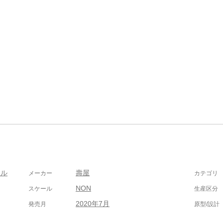
ール
壽屋
メーカー
カテゴリ
NON
スケール
生産区分
2020年7月
発売月
原型/設計