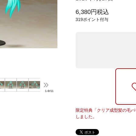
6,380
円
税込
319
ポイント付与
1
-
9
/
11
限定特典「クリア成型髪の毛パ
しました。