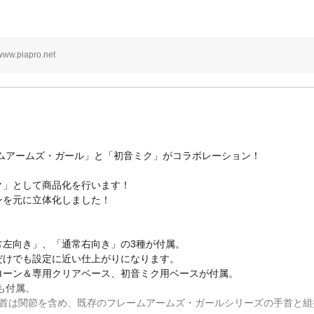
www.piapro.net
ムアームズ・ガール」と「初音ミク」がコラボレーション！
ク」として商品化を行います！
ンを元に立体化しました！
常左向き」、「通常右向き」の3種が付属。
だけでも設定に近い仕上がりになります。
ローン＆専用クリアベース、初音ミク用ベースが付属。
も付属。
手首は関節を含め、既存のフレームアームズ・ガールシリーズの手首と