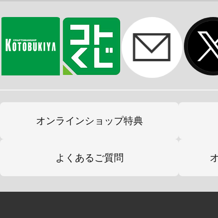
事ができます。また、胸部や腰部の
どの付属品の取り付けも３㎜ジョイ
ズへの流用もしやすい構成になって
■首、腰、肩、肘、手首、股関節、膝
部は３㎜ジョイント規格で接続されてい
ライジョイントセット各種を使用し
ます。
オンラインショップ特典
■成型色は本体部分にM.S.G.共通の
トグレー」、コア部分にヘキサギア
よくあるご質問
キャノピーとバイザー部分に「クリ
ります。