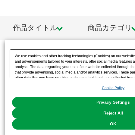
作品タイトル
商品カテゴリ
We use cookies and other tracking technologies (Cookies) on our website t
and advertisements tailored to your interests, offer social media feature
analysis. The data regarding your use of our website collected through t
that provide advertising, social media and/or analytics services. These p
other data that you have provided to them or that they have collected from 
analyze and optimize advertisements delivered to you by businesses other t
Cookie Policy
the use of all Cookies except for Strictly Necessary Cookies, please click "
with Cookies enabled, please click "OK". To select your preferences for e
You can change your consent or rejection settings at any time via through
Privacy Settings
our
Cookie Policy
or the website footer.
Reject All
OK