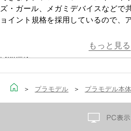
ズ・ガール、メガミデバイスなどで共
ョイント規格を採用しているので、
ーフのメカを作ることが出来ます。
もっと見る
商品仕様
■３㎜ジョイント規格で組み立てるコ
式のフレームとして使用する事がで
＞
プラモデル
＞
プラモデル本
態から戦闘機形態へと変形する事が
■本体各部に設けられた３㎜ジョイント
ポンをはじめとした様々な拡張部品