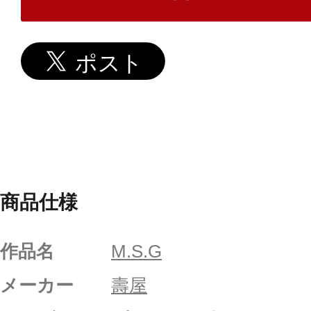
商品仕様
作品名
M.S.G
メーカー
壽屋