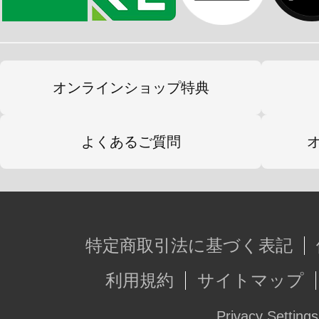
・差し替え用表情パーツ4種
・帽子：2種（左右流れのついたもの
・前髪パーツ：2種（左右流れのつい
オンラインショップ特典
・帽子接続穴用頭部アタッチメント
・PVC製の手首：左右それぞれ5種
よくあるご質問
・ロッド武器
・魔術の呪文書
・付属品ディスプレイ用スタンド：2
・専用ベース
特定商取引法に基づく表記
・瞳、マーキングなどのデカール
利用規約
サイトマップ
Privacy Settings