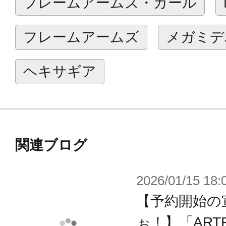
フレームアームズ・ガール
ンパーツにより、劇中の様々なポー
けます。
フレームアームズ
メガミデ
プラモデルならではのオリジナルギ
壽屋オリジナルプラモデル「フレー
ヘキサギア
ーズと、
一部互換性があり、プラモデルとし
ります。
関連ブログ
2026/01/15 18:
【予約開始の
【商品仕様】
・付属する4種の表情パーツは塗装済
ぉ！】「ARTF