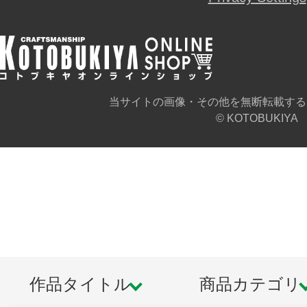
【クロスフレーム・ガールとは】
クロスフレーム・ガールとは、コトブ
ンツ「フレームアームズ・ガール」
ンツとのコラボレーションシリーズ
当サイトの画像・その他を無断転載する
色分けされた成型色、タンポ印刷済
© KOTOBUKIYA
り、塗装せずに組んだだけでも完成
各部に設けた3mm径の穴とPVC製の手
ウェポンユニットシリーズや、フレ
ーズ、フレームアームズシリーズの
可能。
発売済みのフレームアームズ・ガー
作品タイトル
商品カテゴリ
脚部等の互換性も確保されており、