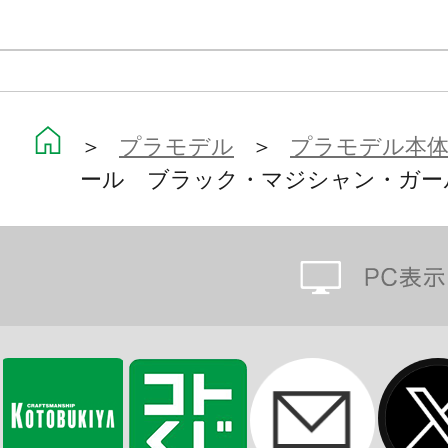
・背面腰部分に配置された3ｍｍ径の
「M.S.G［ニューフライングベース］
［ニューフライングベース Plus］
中の浮遊アクションポーズでのディ
＞
プラモデル
＞
プラモデル本
・付属品「魔術の呪文書」は差し替
ール ブラック・マジシャン・ガー
閉両方の状態でディスプレイが可能
・プラモデルオリジナルのギミック
3ｍｍ接続箇所は壽屋オリジナルプラ
「フレームアームズ・ガール」シリ
す。
【付属品】