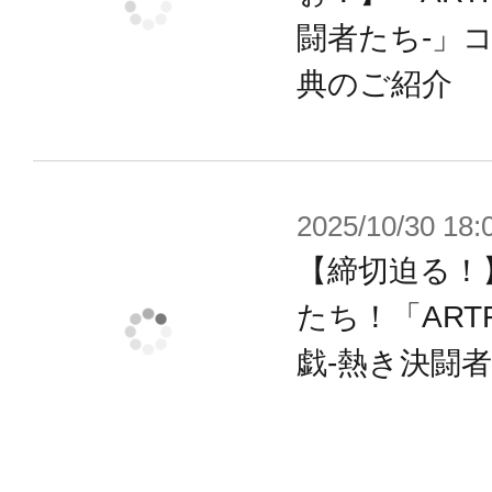
けでも設定に近い仕上がりになりま
闘者たち-」
・頭部アタッチメントパーツにより
典のご紹介
・帽子と前髪は左右に流れのついた
め、差し替えにより
様々な角度でディスプレイをお楽し
2025/10/30 18:
・差し替えアタッチメントパーツに
【締切迫る！
る衣服の一部着脱が可能。
たち！「ART
・手首は軸可動の球体関節を採用す
戯-熱き決闘
グが可能。
・手首は関節を含め、既存のフレー
ズの手首と組換えが可能です。