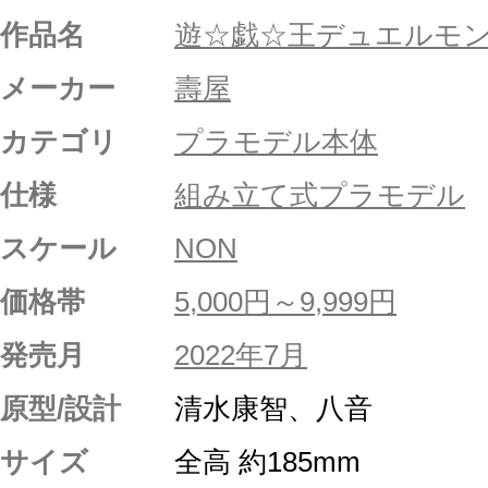
作品名
遊☆戯☆王デュエルモ
メーカー
壽屋
カテゴリ
プラモデル本体
仕様
組み立て式プラモデル
スケール
NON
価格帯
5,000円～9,999円
発売月
2022年7月
原型/設計
清水康智、八音
サイズ
全高 約185mm