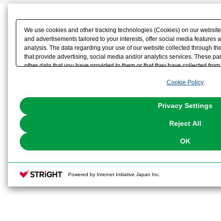
が可能です。
We use cookies and other tracking technologies (Cookies) on our website t
and advertisements tailored to your interests, offer social media feature
analysis. The data regarding your use of our website collected through t
that provide advertising, social media and/or analytics services. These p
other data that you have provided to them or that they have collected from 
analyze and optimize advertisements delivered to you by businesses other t
Cookie Policy
the use of all Cookies except for Strictly Necessary Cookies, please click "
FAガールを組み立てよう！【コトブ
with Cookies enabled, please click "OK". To select your preferences for e
You can change your consent or rejection settings at any time via through
Privacy Settings
解説】
our
Cookie Policy
or the website footer.
Reject All
OK
※画像は試作品です。実際の商品と
ます。また撮影用に塗装されており
Powered by Internet Initiative Japan Inc.
※本製品はお客様ご自身で組み立て