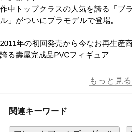
作中トップクラスの人気を誇る「ブ
ル」がついにプラモデルで登場。
2011年の初回発売から今なお再生産
誇る壽屋完成品PVCフィギュア
「ブラック・マジシャン・ガール」
「白髭 創」がディレクションを担当
もっと見る
設定画のプロポーションを忠実に再現
関連キーワード
計を用いた可動設計を両立！
そして、表情パーツや手首パーツな