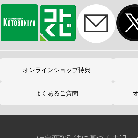
・武装保持サポート用ジョイント
・非可動固定手首関節（左右）×2種
付属手首
・握り拳（左右）、平手（左右）、 鷲
武器持ち手１（左右）、武器持ち手２
オンラインショップ特典
・豊富な手首パーツで劇中のシーン
よくあるご質問
※画像は試作品のものです。実際の
ございます。