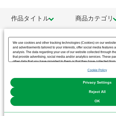
作品タイトル
商品カテゴリ
We use cookies and other tracking technologies (Cookies) on our website t
and advertisements tailored to your interests, offer social media feature
analysis. The data regarding your use of our website collected through t
that provide advertising, social media and/or analytics services. These p
other data that you have provided to them or that they have collected from 
analyze and optimize advertisements delivered to you by businesses other t
Cookie Policy
the use of all Cookies except for Strictly Necessary Cookies, please click "
with Cookies enabled, please click "OK". To select your preferences for e
You can change your consent or rejection settings at any time via through
Privacy Settings
our
Cookie Policy
or the website footer.
Reject All
OK