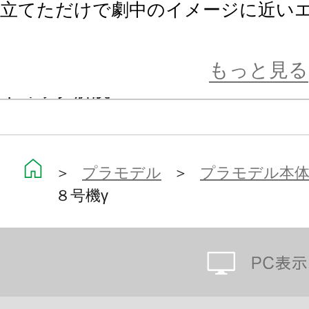
立てただけで劇中のイメージに近いエ
機γが再現可能。
もっと見る
ギミック解説
・肩・肘の可動に合わせてシリンダ
・エントリープラグ開放：背面ブロ
・別売のM.S.G「MB-48 ニュー
＞
プラモデル
＞
プラモデル本
８号機γ
ており、劇中のアクションポーズを
付属品
・大型武装を2種類付属。
・3mm穴付き臀部差し替えパーツ