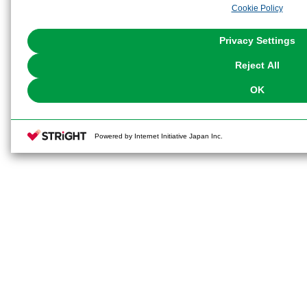
Cookie Policy
the use of all Cookies except for Strictly Necessary Cookies, please click "
with Cookies enabled, please click "OK". To select your preferences for e
You can change your consent or rejection settings at any time via through
Privacy Settings
our
Cookie Policy
or the website footer.
Reject All
OK
Powered by Internet Initiative Japan Inc.