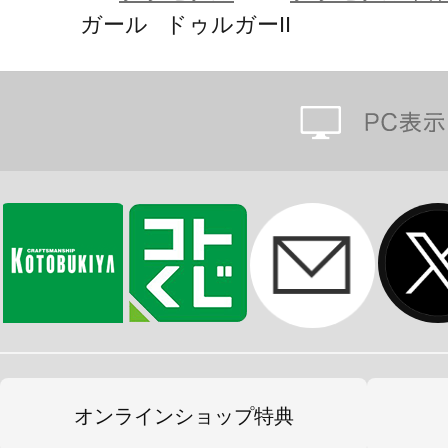
・PVC製の手首が左右それぞれ５種
ガール ドゥルガーII
既存のフレームアームズ・ガールシ
能です。
・腕、足に配置された3mm径の穴によ
フレームアームズシリーズの武装の
【フレームアームズ・ガール（FAガ
フレームアームズ・ガールとは、コト
ットコンテンツ「フレームアームズ」
たスピンオフシリーズになります。
オンラインショップ特典