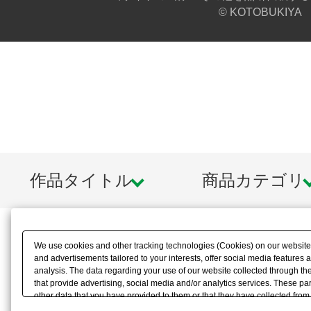
© KOTOBUKIYA
※本製品はお客様ご自身で組み立て
作品タイトル
商品カテゴリ
We use cookies and other tracking technologies (Cookies) on our website t
and advertisements tailored to your interests, offer social media feature
analysis. The data regarding your use of our website collected through t
that provide advertising, social media and/or analytics services. These p
other data that you have provided to them or that they have collected from 
analyze and optimize advertisements delivered to you by businesses other t