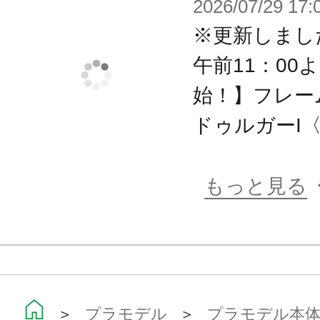
・増加装甲パーツは3mm径ジョイン
2026/07/29 17:
本フォルム以外にも様々な取り付け
※更新しまし
・瞳や模様の金マーキングなどのデ
午前11：00
・簡易丸形ベース付属。接続部は上下
始！】フレー
・太もも用オプションジョイントパ
ドゥルガーI〈B
・腰部ジョイントパーツが付属。
・引き出し式の胸部関節や肩関節な
もっと見る
可動を実現。
・股関節のスライド可動やモモ内の
事で、広範囲な可動を実現。
・手首は軸可動の球体関節を採用す
グが可能。
＞
プラモデル
＞
プラモデル本