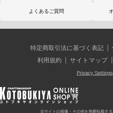
色分けされた成型色、タンポ印刷済
り、塗装せずに組んだだけでも完成
よくあるご質問
フレームアームズの特徴である各部に
製の手首により、
膨大なM.S.Gウェポンユニットシリ
特定商取引法に基づく表記
シリーズの武器、外装を使用する事
利用規約
サイトマップ
今後発売予定のFAガール各機体との
性も確保されており、お客様独自の
Privacy Settings
（FAガール）がカスタマイズ可能で
※画像は試作品です。実際の商品と
ます。また撮影用に塗装されており
当サイトの画像・その他を無断転載する