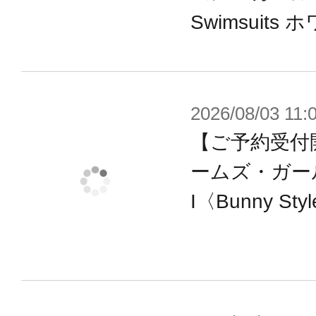
・専用武器として、大剣の「ベルン
Swimsuits 
イネ」、頭部の「エイミングジャマ
・大剣「ベルングルスト」は2つに分
ー」として両手に持つ事が可能。ベ
2026/08/03 11:
追加刀身を付けて長剣「ハジット」
【ご予約受付
・「エイミングジャマー」は基部パ
ームズ・ガー
ングモードを表現。
I〈Bunny St
・ランス型の武器「ヘイルラング」
・「ヘイルラング」はショートラン
・特徴的な各部の透明装甲をクリア
側にメカモールドが彫刻されていま