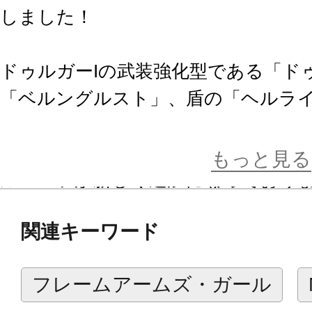
しました！
ドゥルガーIの武装強化型である「ドゥ
「ベルングルスト」、盾の「ヘルラ
グジャマー」を新規武装として追加
ガール部分も通常より多い4種の新規
もっと見る
ルパーツが新しく追加になっており
「甲冑騎士」をモチーフとした鋭角
関連キーワード
ーII単体だけでなくマガツキとの装
イテムです。
フレームアームズ・ガール
特典としてSBクリエイティブ作成の