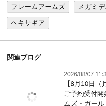
ろしイラスト等を掲載します。
フレームアームズ
メガミデ
【商品詳細】
ヘキサギア
・4種類のタンポ印刷済みの顔パーツ
「ふくれっ面顔」「焦り顔」が付属。
・後ろ髪はポニーテールに変更。ポ
ートカットにもできます。また、通常
関連ブログ
属します。
2026/08/07 11:
・前髪は装甲を外して、リボンを装
【8月10日（
しの前髪も付属。
・腰布が付属。金模様は付属のマー
ご予約受付開
能。
ムズ・ガール ミ