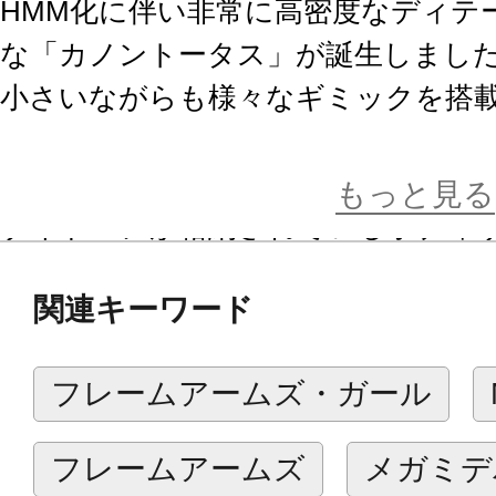
HMM化に伴い非常に高密度なディテ
な「カノントータス」が誕生しまし
小さいながらも様々なギミックを搭
水中潜行モードへの変形はもちろん
た「液冷式荷電粒子ビーム砲」及び砲塔
もっと見る
ゾイドコアが格納されているボディ
となっております。
関連キーワード
※本製品は再生産です。
フレームアームズ・ガール
※画像は試作品です。実際の商品と
ます。また、撮影用に塗装されてお
フレームアームズ
メガミデ