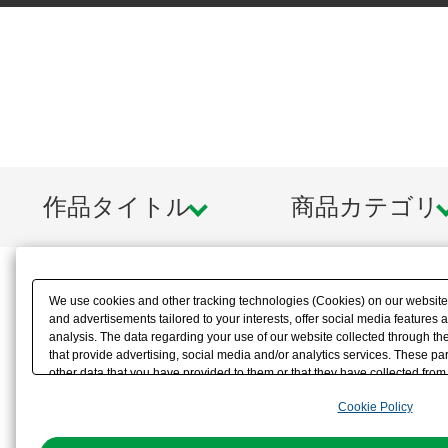
作品タイトル
商品カテゴリ
We use cookies and other tracking technologies (Cookies) on our website t
and advertisements tailored to your interests, offer social media feature
analysis. The data regarding your use of our website collected through t
that provide advertising, social media and/or analytics services. These p
other data that you have provided to them or that they have collected from 
analyze and optimize advertisements delivered to you by businesses other t
Cookie Policy
the use of all Cookies except for Strictly Necessary Cookies, please click "
with Cookies enabled, please click "OK". To select your preferences for e
You can change your consent or rejection settings at any time via through