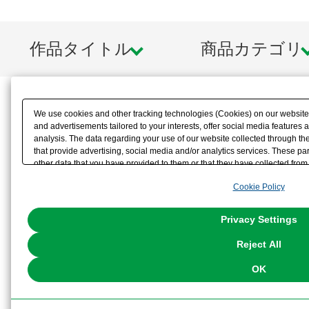
作品タイトル
商品カテゴリ
We use cookies and other tracking technologies (Cookies) on our website t
and advertisements tailored to your interests, offer social media feature
analysis. The data regarding your use of our website collected through t
that provide advertising, social media and/or analytics services. These p
other data that you have provided to them or that they have collected from 
analyze and optimize advertisements delivered to you by businesses other t
Cookie Policy
the use of all Cookies except for Strictly Necessary Cookies, please click "
with Cookies enabled, please click "OK". To select your preferences for e
You can change your consent or rejection settings at any time via through
Privacy Settings
our
Cookie Policy
or the website footer.
Reject All
OK