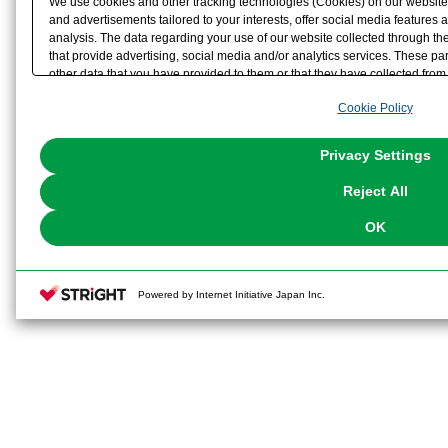
We use cookies and other tracking technologies (Cookies) on our website t
and advertisements tailored to your interests, offer social media feature
analysis. The data regarding your use of our website collected through t
that provide advertising, social media and/or analytics services. These p
other data that you have provided to them or that they have collected from 
analyze and optimize advertisements delivered to you by businesses other t
Cookie Policy
the use of all Cookies except for Strictly Necessary Cookies, please click "
with Cookies enabled, please click "OK". To select your preferences for e
You can change your consent or rejection settings at any time via through
Privacy Settings
our
Cookie Policy
or the website footer.
Reject All
OK
Powered by Internet Initiative Japan Inc.