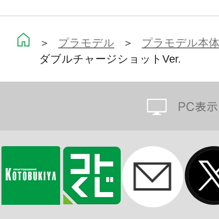
能。
・ヘッド、ボディ、アーム、レッグパ
＞
プラモデル
＞
プラモデル本
『エックス』と互換性があり、エッ
ダブルチャージショットVer.
ーム中でのパーツ獲得途中の状態を再
・一部塗装済みマルチカラーキット
心者の方も安心して組立てる事がで
ム中のイメージに近い『セカンドア
・パッケージは、ロックマンXシリ
ンを数多く担当された「水野 佳祐」
■付属品