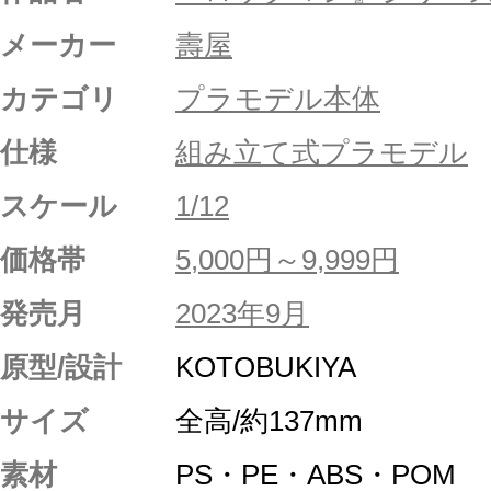
メーカー
壽屋
カテゴリ
プラモデル本体
仕様
組み立て式プラモデル
スケール
1/12
価格帯
5,000円～9,999円
発売月
2023年9月
原型/設計
KOTOBUKIYA
サイズ
全高/約137mm
素材
PS・PE・ABS・POM