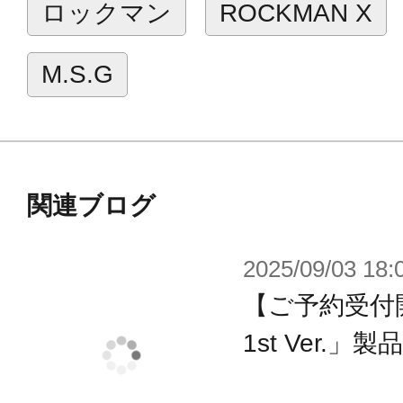
ロックマン
ROCKMAN X
そして、シリーズ屈指の性能を誇る
ト」や、一撃必殺の大技「昇竜拳」を
M.S.G
の新規エフェクトパーツが付属致し
さらに、付属フェイスパーツもすべ
のとなります。
既存商品と合わせることで「ロックマ
関連ブログ
こと間違いなし！
特別仕様のセカンドアーマをぜひ皆
2025/09/03 18:
ーズコレクションにお迎えください
【ご予約受付
1st Ver.」
■仕様