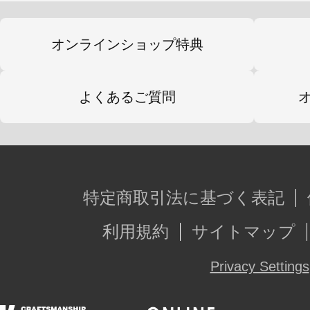
・差し替え顔パーツ3種（左向き通常
向き咆哮）
オンラインショップ特典
・差し替え用バスター
・差し替えハンドパーツ3種（握り手
よくあるご質問
・ダブルチャージショットエフェク
・昇竜拳エフェクトパーツ
・ディスプレイ用専用アタッチメン
特定商取引法に基づく表記
※画像は試作品です。実際の商品と
利用規約
サイトマップ
ます。また、撮影用に塗装されてお
Privacy Settings
※本製品はお客様ご自身で組み立て