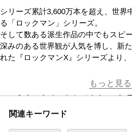
シリーズ累計3,600万本を超え、世
る「ロックマン」シリーズ。
そして数ある派生作品の中でもスピ
深みのある世界観が人気を博し、新
れた『ロックマンX』シリーズより、
人公『エックス』が強化パーツをま
ー』が、新規大型エフェクトパーツ
もっと見る
マー ダブルチャージショットVer.』
関連キーワード
本体成型色をチャージ状態をイメー
リック成型色に変更。