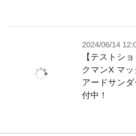
・本体成型色はチャージ状態をイメ
タリック成型色に変更。
・銃口の成型色はクリアカラーに変
・ダブルチャージショットを再現可
2024/06/14 12:
ーツが付属。
【テストショ
・昇竜拳を再現可能な新規大型エフ
クマンX マ
・フェイスパーツの差し替えにより、
アードサンダー
・バスターは差し替えにより左右選
・ハンドパーツは付属のハンドパー
付中！
・背部の3ｍｍ穴ジョイントにより、別
ライングベース］［ニューフライングベ
も対応しており、劇中のアクション