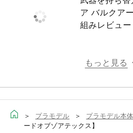
武器を持ち替
さらに、本項で紹介した外部装甲を
ア バルクア
L.O.Z.というヘキサギアの一部に
組みレビュー
化型」が複数種存在する。しかしな
選ばず戦える汎用性を重視した基本
ブゾアテックス」の名に相応しく本
もっと見る
る。
これまでリバティー・アライアンス
中で最も高い運動性と攻撃力を誇っ
パルスであったがL.O.Z.が誕生した
＞
プラモデル
＞
プラモデル本
無い旧式の兵器”という扱いとなってい
ードオブゾアテックス】