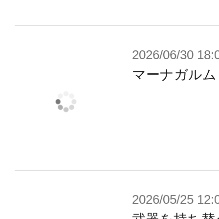
である。
高性能なのは武装類だけではない。
らもわかるように、美しく隆起する
2026/06/30 18:
やかなで力強い動作もまたL.O.Z.
マーナガルム
グラムを投入したことによって、機
ずレイブレード・インパルスをも上
現した。
また、「レイブレード」や「スペー
な性能を誇る「規格外兵器」は持た
類はどれも十分に強力だが再現性が
2026/05/25 12:
べた2機との大きな違いである。