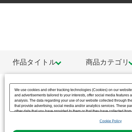
■共振励起システム
【商品仕様】
■頭部ユニットは大型の肉食獣を思わ
と組み換え用の小型（ANOTHER H
用意しましたのでお好みのスタイル
作品タイトル
商品カテゴリ
ます。※大小の両方を個別で組み立
ロスレーザーファングは１セットの
We use cookies and other tracking technologies (Cookies) on our website t
■本製品のメインギミックの一つとし
and advertisements tailored to your interests, offer social media feature
analysis. The data regarding your use of our website collected through t
that provide advertising, social media and/or analytics services. These p
はスライド機構を採用し、ネックメ
other data that you have provided to them or that they have collected from 
analyze and optimize advertisements delivered to you by businesses other t
するようにフレキシブルに可動させ
Cookie Policy
the use of all Cookies except for Strictly Necessary Cookies, please click "
with Cookies enabled, please click "OK". To select your preferences for e
■口部破砕ユニット「エンペラーバイ