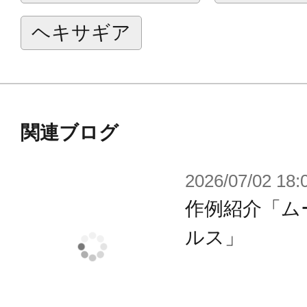
強化に乗り出したことから、この時
ヘキサギア
の大きなインパクトを与えた事件が
当初はベース機の機能を強化した「ロ
2」として完成する予定であったが、
関連ブログ
全ての装備が最新の技術に置き換え
2026/07/02 18:
ー・アライアンスが保有するゾアテ
作例紹介「ム
とも言うべき超高性能機として完成
きく伸びた主力兵装 「クロスレーザ
ルス」
スの荷電式大型戦術刀「月光」を発
ペリアルロアー」はウィアード・テ