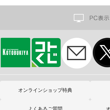
ラインが残したレイブレード・イン
い“唯一無二”の“破壊の象徴”と言わ
もいずれ忘れ去られ、L.O.Z.こそ
呼ばれる日が来るのかもしれない。
L.O.Z.が獣王を名乗るに相応しい
いが、その力を十全に発揮するには
い性能が求められたのは言うまでも
兵士をはじめとした優秀なガバナー
く。もはやヘキサギアがガバナーを
ても過言ではなく、この様相は奇しく
オンラインショップ特典
ァリアントフォースのようにも見え
「We end the war. The Power is justic
よくあるご質問