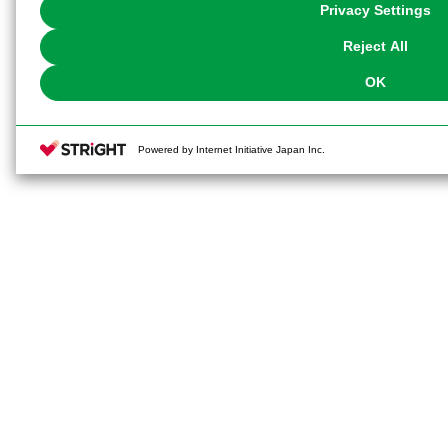
You can change your consent or rejection settings at any time via through
Privacy Settings
our
Cookie Policy
or the website footer.
インペリアルロアーの発生器はクリ
Reject All
ポーズなどをお楽しみいただけます
OK
■頭部に装備する大型のブレード「ク
は基部が開閉・可動し自在にポーズ
Powered by Internet Initiative Japan Inc.
■肩部に装着したエアマニューバスラ
ブルに可動、クリアーパーツを使用
ことができます。
■本体の可動ギミックはネコ科のしな
ました。「ウィアード・テイルズ」
ス」からのフィードバックを得て各
5mm関節を使用しており遊びやすさ