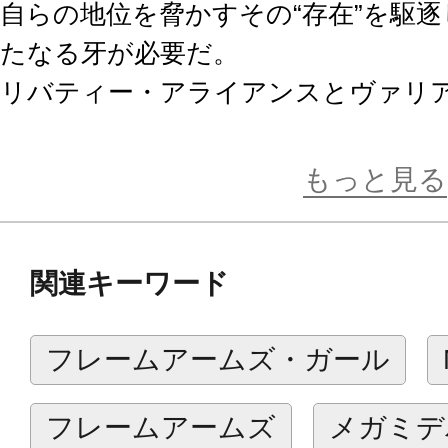
自らの地位を脅かすその“存在”を駆
たなる牙が必要だ。
リバティー・アライアンスとヴァリ
その存在と出会ったことで新たな局
る。
もっと見る
L.O.Z.【LORD OF ZOATEX】
関連キーワード
コードネーム「L.O.Z.」は主力戦
パルス」の後継機として開発をスタ
フレームアームズ・ガール
その半ばで思わぬ方向へと舵を切るこ
はナイトストーカーズ部隊からの一通
フレームアームズ
メガミデ
時期にヴァリアントフォースもエク