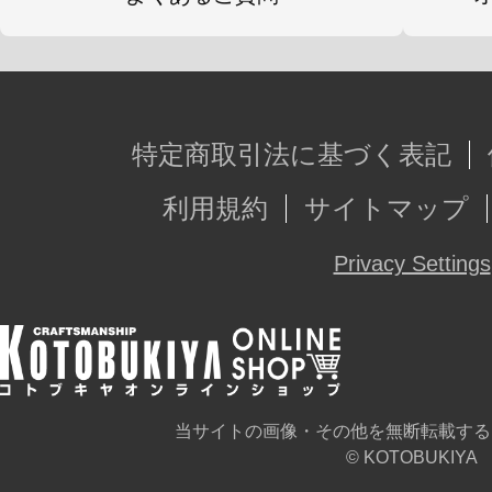
survive.」
搭載武器
特定商取引法に基づく表記
■クロスレーザーファング（口部大型
利用規約
サイトマップ
■エンペラーバイト（顎） ■戦術高
レーザー砲）
Privacy Settings
■HDICS（非実体型シールド） ■エ
■トリックブレード（尻尾） ■ジャ
端パイルバンカー）
■プラズマクロー（爪） ■グラビティ
当サイトの画像・その他を無断転載する
© KOTOBUKIYA
リアルロアー