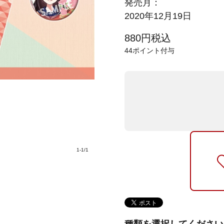
発売月：
2020年12月19日
880
円
税込
44
ポイント付与
1
-
1
/
1
種類を選択してください