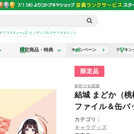
【チアコスチューム】
ヒンデンブルク
ナリタタイシン
限定商品・特典
キャンペーン
ランキン
創彩少女庭園
結城 まどか（
ファイル＆缶バ
カテゴリ：
キャラグッズ