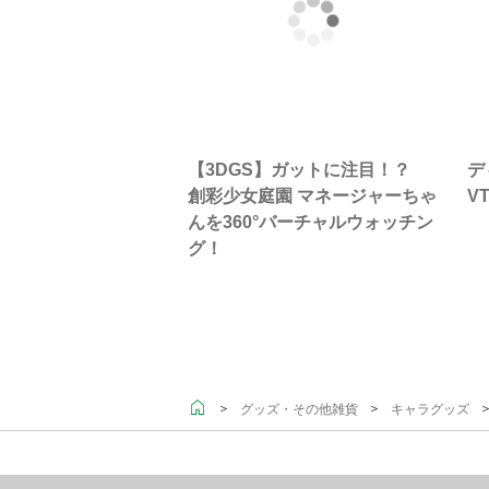
【3DGS】ガットに注目！？
デ
創彩少女庭園 マネージャーちゃ
V
んを360°バーチャルウォッチン
グ！
＞
＞
＞
グッズ・その他雑貨
キャラグッズ