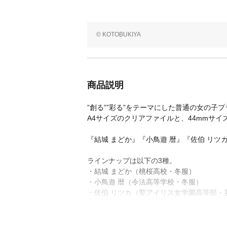
© KOTOBUKIYA
商品説明
”創る””彩る”をテーマにした普通の女の子
A4サイズのクリアファイルと、44mmサ
『結城 まどか』『小鳥遊 暦』『佐伯 リ
ラインナップは以下の3種。
・結城 まどか（桃桜高校・冬服）
・小鳥遊 暦（令法高等学校・冬服）
・佐伯 リツカ（聖アイリス女学園高等部・