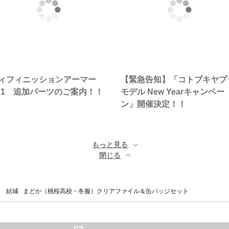
ィフィニッションアーマー
【緊急告知】「コトブキヤプ
T1 追加パーツのご案内！！
モデル New Yearキャンペー
ン」開催決定！！
もっと見る ▼
閉じる ▲
 結城 まどか（桃桜高校・冬服）クリアファイル＆缶バッジセット