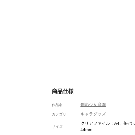
商品仕様
創彩少女庭園
作品名
キャラグッズ
カテゴリ
クリアファイル：A4、缶バ
サイズ
44mm