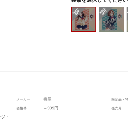
壽屋
メーカー
限定品・
～999円
価格帯
発売月
ッジ：