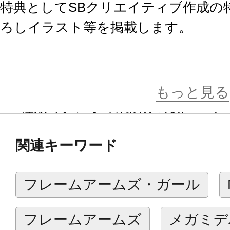
特典としてSBクリエイティブ作成の
ろしイラスト等を掲載します。
【商品詳細】
・くノ一をイメージとした装備にな
もっと見る
・3種類のタンポ印刷済みの顔パーツ
「慌て顔」が付属。
関連キーワード
・髪形をサイドテールに変更。ツイ
また、ショートヘアーにすることも
フレームアームズ・ガール
付属。
・ヘッドギアなしの前髪が付属。
フレームアームズ
メガミデ
・新規金型の鎖鎌、短刀が付属。