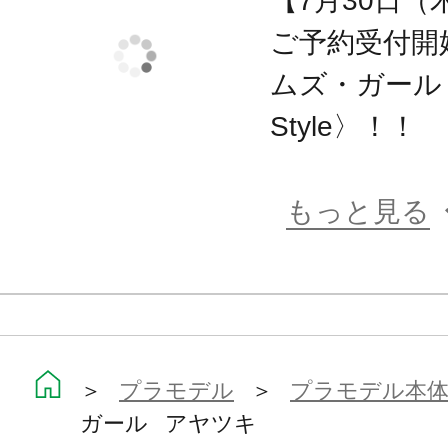
【7月30日（
既存のフレームアームズ・ガールシ
ご予約受付開
能です。
ムズ・ガール 
・腕、足に配置された3mm径の穴によ
Style〉！！
フレームアームズシリーズの武装の
もっと見る
【フレームアームズ・ガール（FAガ
フレームアームズ・ガールとは、コト
ットコンテンツ「フレームアームズ」
たスピンオフシリーズになります。
＞
プラモデル
＞
プラモデル本
色分けされた成型色、タンポ印刷済
ガール アヤツキ