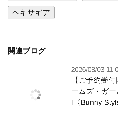
・短刀専用の腰部ラックが付属。
ヘキサギア
・大太刀型の「テンカイ」、脇差型の
つ付属。
・大太刀型の「テンカイ」、脇差型
ト付きクリアー刀身が付属。
関連ブログ
・新規の腹部装甲が３種類付属。
2026/08/03 11:
・マガツキと同様の装甲配置も可能
【ご予約受付
・瞳などのデカールが付属。
ームズ・ガー
・特徴的な各部の透明装甲をクリア
I〈Bunny St
側にメカモールドが彫刻されていま