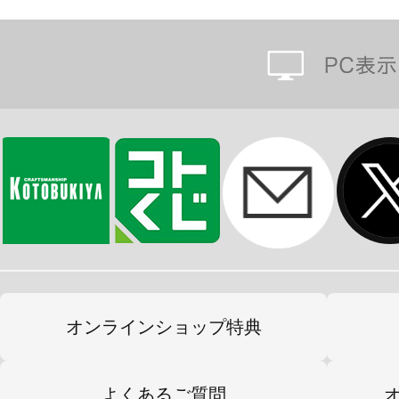
り、塗装せずに組んだだけでも完成
フレームアームズの特徴である各部に
製の手首により、膨大なM.S.Gウェ
フレームアームズシリーズの武器、
今後発売予定のフレームアームズ・
部、脚部等の互換性も確保されてお
アームズ・ガール（FAガール）がカ
※画像は試作品です。実際の商品と
ます。また撮影用に塗装されており
オンラインショップ特典
※本製品はお客様ご自身で組み立て
よくあるご質問