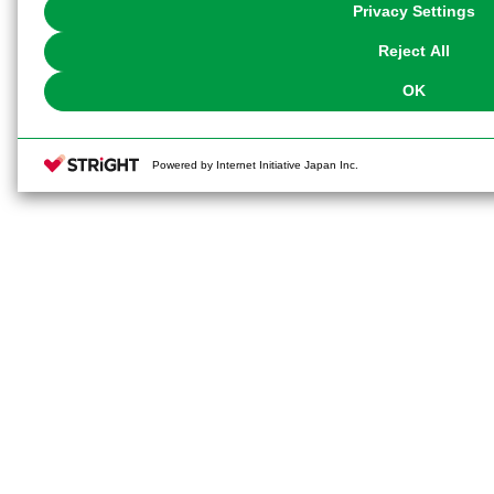
You can change your consent or rejection settings at any time via through
Privacy Settings
our
Cookie Policy
or the website footer.
Reject All
OK
Powered by Internet Initiative Japan Inc.