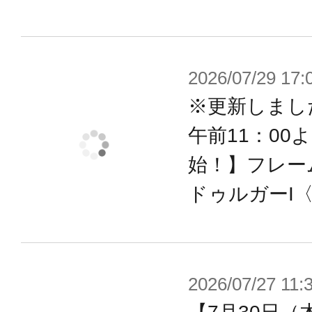
・増加装甲パーツは3mm径ジョイン
本フォルム以外にも様々な取り付け
・簡易丸形ベース付属。接続部は上下
2026/07/29 17:
・太もも用オプションジョイントパ
※更新しまし
・腰部ジョイントパーツが付属。
午前11：00
・引き出し式の胸部関節や肩関節な
始！】フレー
可動を実現。
ドゥルガーI〈B
・股関節のスライド可動やモモ内の
事で、広範囲な可動を実現。
・手首は軸可動の球体関節を採用す
グが可能。
2026/07/27 11:
・PVC製の手首が左右それぞれ５種