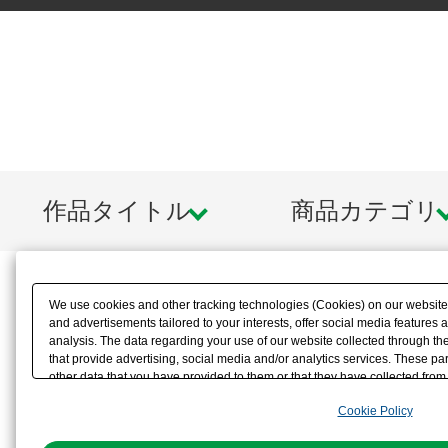
作品タイトル
商品カテゴリ
We use cookies and other tracking technologies (Cookies) on our website t
and advertisements tailored to your interests, offer social media feature
analysis. The data regarding your use of our website collected through t
that provide advertising, social media and/or analytics services. These p
other data that you have provided to them or that they have collected from 
analyze and optimize advertisements delivered to you by businesses other t
Cookie Policy
the use of all Cookies except for Strictly Necessary Cookies, please click "
with Cookies enabled, please click "OK". To select your preferences for e