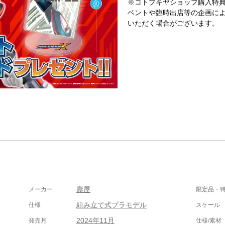
※コトブキヤショップ購入特
ベントや臨時出店等の企画に
いただく場合がございます。
壽屋
メーカー
限定品・
組み立て式プラモデル
仕様
スケール
2024年11月
発売月
仕様/素材