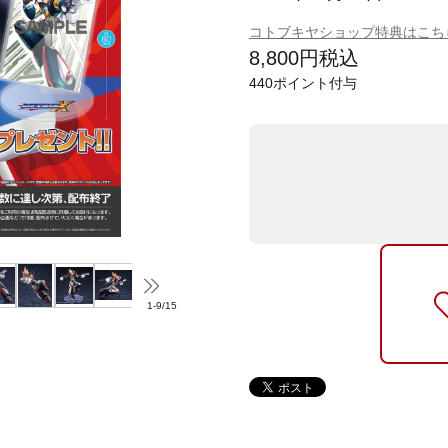
コトブキヤショップ特典はこち
8,800
円
税込
440
ポイント付与
1
-
9
/
15