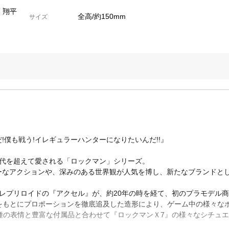
 翔平
全高/約150mm
サイズ
僕も戦う!イレギュラーハンターになりたいんだ!!』
で世代を超えて愛される「ロックマン」シリーズ。
ーなアクションや、深みのある世界観が人気を博し、新たなブランドと
レプリロイドの『アクセル』が、約20年の時を経て、初のプラモデル
をもとにプロポーションを徹底追及した造形により、ゲーム中の様々な
種の表情と豊富な付属品と合わせて『ロックマンＸ7』の様々なシチュ