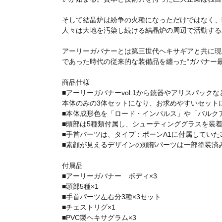
そして結晶炉は紛争の火種になっただけではなく、
人々は大地を汚染し続ける結晶炉の周辺で活動する
アーリーガバナーとは第三世代ヘキサギアと共に現
であった時代の従来的な装備品を纏った“ガバナー最
商品仕様
■アーリーガバナーvol.1から銃器やアリスパック
本体のみの3体セットになり、お求めやすいセット
■本体成形色を「ロード・インパルス」や「バルク
■頭部は5種類付属し、シューティンググラスを装
■手首パーツは、タイプ：ポーンA1に付属していた
■素顔が見えるデザインの頭部パーツは一部塗装済
付属品
■アーリーガバナー ボディ×3
■頭部5種×1
■手首パーツ左右分3種×3セット
■チェストリグ×1
■PVC製ヘキサグラム×3