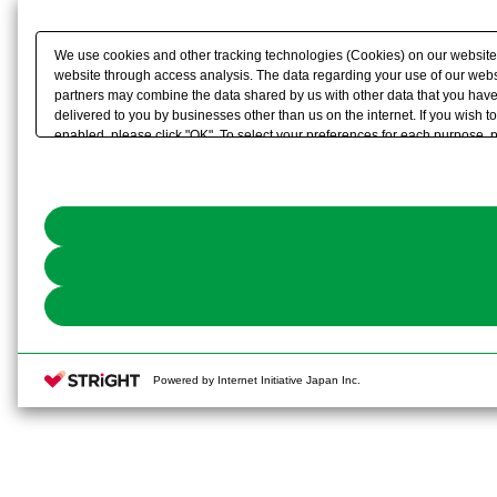
We use cookies and other tracking technologies (Cookies) on our website to
website through access analysis. The data regarding your use of our websi
partners may combine the data shared by us with other data that you have 
delivered to you by businesses other than us on the internet. If you wish to
enabled, please click "OK". To select your preferences for each purpose, 
link) located in our
Cookie Policy
or the website footer.
Powered by Internet Initiative Japan Inc.