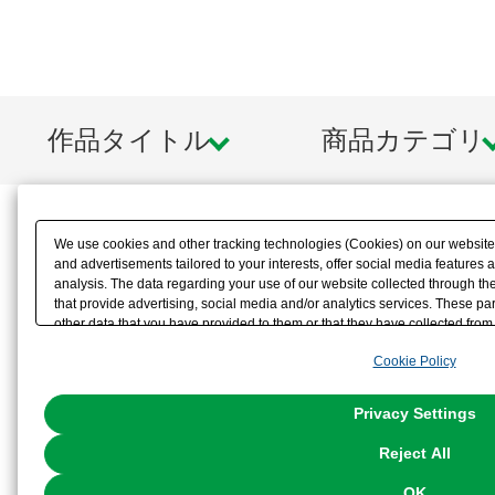
作品タイトル
商品カテゴリ
We use cookies and other tracking technologies (Cookies) on our website t
and advertisements tailored to your interests, offer social media feature
analysis. The data regarding your use of our website collected through t
that provide advertising, social media and/or analytics services. These p
other data that you have provided to them or that they have collected from 
analyze and optimize advertisements delivered to you by businesses other t
Cookie Policy
the use of all Cookies except for Strictly Necessary Cookies, please click "
with Cookies enabled, please click "OK". To select your preferences for e
You can change your consent or rejection settings at any time via through
Privacy Settings
our
Cookie Policy
or the website footer.
Reject All
OK