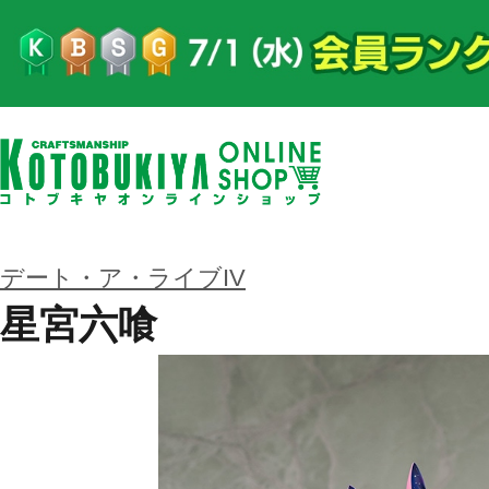
デート・ア・ライブIV
星宮六喰