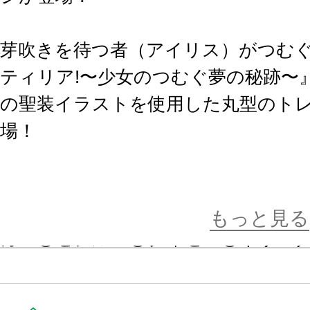
芽吹きを待つ者（アイリス）がつむぐ
ティリア!〜少女のつむぐ夢の秘跡〜
の聖装イラストを使用した丸型のト
場！
第2弾のラインナップは以下の15キ
①ソフィ ②ベアトリーチェ ③パ
もっと見る
カ ⑤セシル ⑥ティセ ⑦イリー
⑧ファム ⑨シャロン ➉ウィル 
アナスチガル ⑭ユー ⑮リリィ