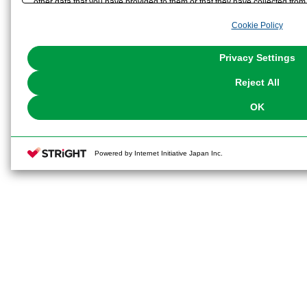
other data that you have provided to them or that they have collected from 
analyze and optimize advertisements delivered to you by businesses other t
Cookie Policy
the use of all Cookies except for Strictly Necessary Cookies, please click "
with Cookies enabled, please click "OK". To select your preferences for e
You can change your consent or rejection settings at any time via through
Privacy Settings
our
Cookie Policy
or the website footer.
Reject All
OK
Powered by Internet Initiative Japan Inc.