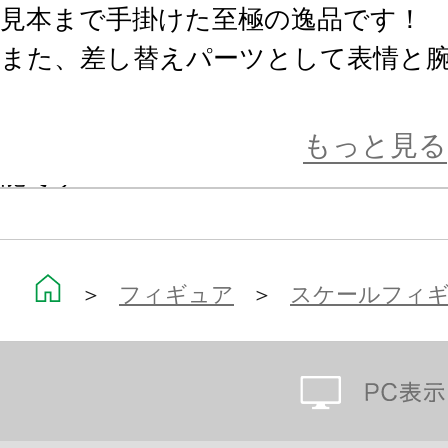
見本まで手掛けた至極の逸品です！
また、差し替えパーツとして表情と
お好みのシチュエーションで飾るこ
首の角度も調整が可能となっており
もっと見る
能です！
パッケージ内に封入される台紙には
スタジオやルーレットの場面、さら
＞
フィギュア
＞
スケールフィ
しています。
お好みの駅名を記入することもでき
そして、ボーナスアイテムとして「