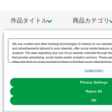
作品タイトル
商品カテゴリ
We use cookies and other tracking technologies (Cookies) on our website t
and advertisements tailored to your interests, offer social media feature
analysis. The data regarding your use of our website collected through t
that provide advertising, social media and/or analytics services. These p
other data that you have provided to them or that they have collected from 
analyze and optimize advertisements delivered to you by businesses other t
Cookie Policy
the use of all Cookies except for Strictly Necessary Cookies, please click "
with Cookies enabled, please click "OK". To select your preferences for e
You can change your consent or rejection settings at any time via through
Privacy Settings
our
Cookie Policy
or the website footer.
Reject All
OK