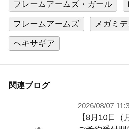
フレームアームズ・ガール
【商品詳細】
・コルニクスの特徴である新規武器
フレームアームズ
メガミデ
新規金型で付属。
・ウイング部が新規武器「ウイング
ヘキサギア
で、飛行形態でも新たなシルエット
・ノーマル・モード、アサルト＝ク
ザー・モードの3形態への変形が可能
・太ももは引き出し式の関節が新規
関連ブログ
クシリーズに互換性があり、可動範
2026/08/07 11:
・前髪パーツは通常2種、目隠れ（右
【8月10日（
・新規の3種の塗装済み表情パーツ（