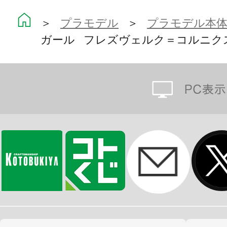
＞
プラモデル
＞
プラモデル本
【フレームアームズ・ガール（FAガ
ガール フレズヴェルク＝コルニク
フレームアームズ・ガールとは、コト
ットコンテンツ「フレームアームズ」
たスピンオフシリーズになります。
色分けされた成型色、タンポ印刷済
り、塗装せずに組んだだけでも完成
フレームアームズの特徴である各部に
製の手首により、
膨大なM.S.Gウェポンユニットシリ
シリーズの武器、外装を使用する事