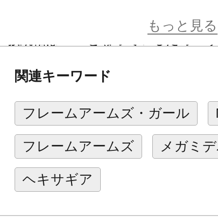
プ」の他にスパイクのように尖った
「ショートタイプ」をご用意致しま
もっと見る
■接続軸は3mmとなっているためヘ
口などに取り付けることでビームエ
関連キーワード
ことができます。
■成型色はクリア―オレンジとなりま
フレームアームズ・ガール
別売りのヘキサギアシリーズ「ガバナ
プ：ルーク」のエフェクトパーツと
フレームアームズ
メガミデ
付属品
ヘキサギア
■フルパワータイプ×1
■ロングタイプ×6