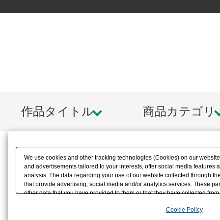
作品タイトル
商品カテゴリ
We use cookies and other tracking technologies (Cookies) on our website t
and advertisements tailored to your interests, offer social media feature
analysis. The data regarding your use of our website collected through t
that provide advertising, social media and/or analytics services. These p
other data that you have provided to them or that they have collected from 
analyze and optimize advertisements delivered to you by businesses other t
Cookie Policy
the use of all Cookies except for Strictly Necessary Cookies, please click "
with Cookies enabled, please click "OK". To select your preferences for e