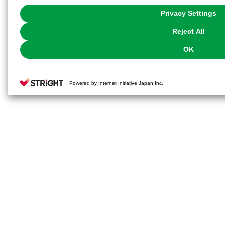
You can change your consent or rejection settings at any time via through
Privacy Settings
our
Cookie Policy
or the website footer.
Reject All
OK
Powered by Internet Initiative Japan Inc.