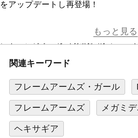
をアップデートし再登場！
ユウヤ・ブリッジス少尉がブルーフ
る「不知火・弐型」の試験1号機。カ
もっと見る
ノトーンカラーが印象的。肩のマー
ルが付属。組み上げるだけで設定に近
関連キーワード
ヤ・ブリッジス機」が完成します。
フレームアームズ・ガール
【ギミック】
・胸部の構造を不知火と同じものに
フレームアームズ
メガミデ
り迫力あるポージングが可能になり
・兵装担架は背面撃ちが可能になった、「
ヘキサギア
Ver.1.5」と同じものが付属します。