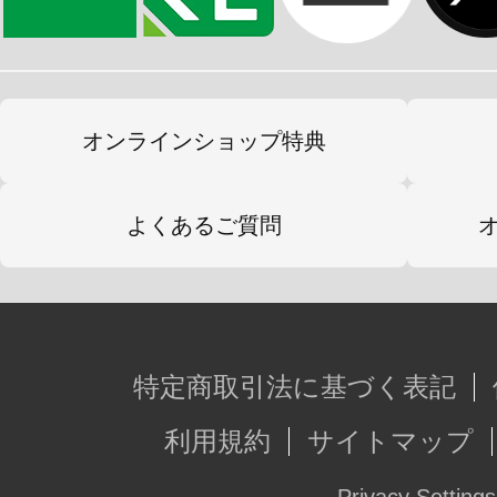
TVアニメ版『マブラヴ オルタネイ
https://muv-luv-alternative-anime.com/
オンラインショップ特典
『マブラヴ オルタネイティヴ トー
シャルウェブサイト
よくあるご質問
http://www.age-soft.com/former/Product
※画像は試作品のものです。実際の
ございます。また、撮影用に塗装さ
特定商取引法に基づく表記
利用規約
サイトマップ
※本製品はお客様ご自身で組み立て
Privacy Settings