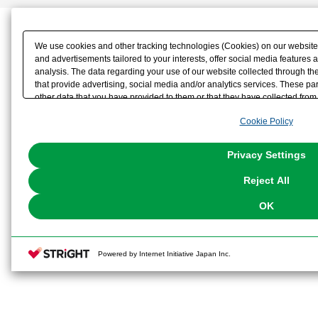
We use cookies and other tracking technologies (Cookies) on our website t
and advertisements tailored to your interests, offer social media feature
analysis. The data regarding your use of our website collected through t
that provide advertising, social media and/or analytics services. These p
other data that you have provided to them or that they have collected from 
analyze and optimize advertisements delivered to you by businesses other t
Cookie Policy
the use of all Cookies except for Strictly Necessary Cookies, please click "
with Cookies enabled, please click "OK". To select your preferences for e
You can change your consent or rejection settings at any time via through
Privacy Settings
our
Cookie Policy
or the website footer.
Reject All
OK
Powered by Internet Initiative Japan Inc.