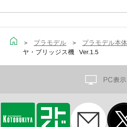
・「87式突撃砲」「74式近接戦闘長
た、「武御雷 Type-00R Ver.1.
・突撃砲については弾倉2種の取り外
く、支援突撃砲への組み換えも可能
＞
プラモデル
＞
プラモデル本
ヤ・ブリッジス機 Ver.1.5
・各部マーキングを収録した水転写
・別売の各種フライングベースに対
グでのディスプレイが可能です。
マブラヴポータルサイト
https://muvluv.com/