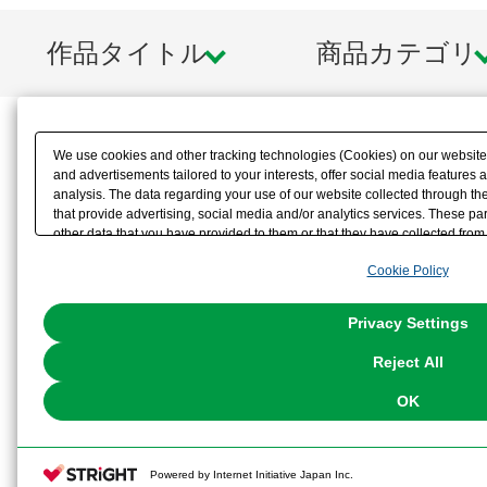
作品タイトル
商品カテゴリ
We use cookies and other tracking technologies (Cookies) on our website t
and advertisements tailored to your interests, offer social media feature
analysis. The data regarding your use of our website collected through t
that provide advertising, social media and/or analytics services. These p
other data that you have provided to them or that they have collected from 
analyze and optimize advertisements delivered to you by businesses other t
Cookie Policy
the use of all Cookies except for Strictly Necessary Cookies, please click "
with Cookies enabled, please click "OK". To select your preferences for e
You can change your consent or rejection settings at any time via through
Privacy Settings
our
Cookie Policy
or the website footer.
Reject All
OK
Powered by Internet Initiative Japan Inc.