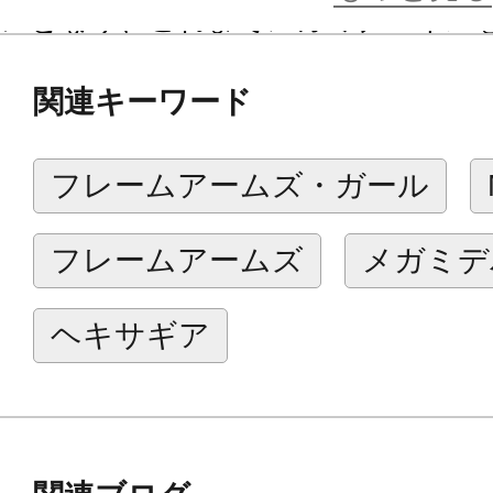
ンとなり、これまでメガミデバイス
皆様に新鮮な驚きを感じていただけ
関連キーワード
その新素体に合わせてデザイン設計された
ナーはコンセプトデザインをメガミ
フレームアームズ・ガール
の鳥山とりを氏が担当、メカニック
く氏自らが行っているため、従来の
フレームアームズ
メガミデ
べよりシステマチックに組み立て、
工夫されています。
ヘキサギア
キャラクターデザインは美麗なイラ
氏が担当し新シリーズに華を添えま
全てのパーツに新鮮さと将来性が込められ
ンナーをぜひ手に取っていただけま