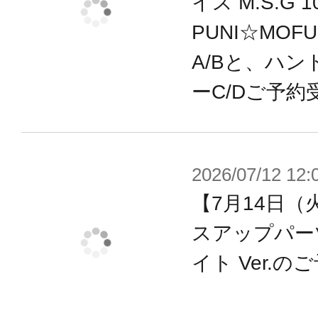
イス M.S.G
「素体モード」をパーツ差し替えで
PUNI☆MOF
・３種の手首は全てプラ製で、武器持
A/Bと、ハン
リップ両方に対応した形状で挿し込
ーC/Dご予約
きます。
・新設計の専用スタンドが付属。従
りサポートします。
2026/07/12 12:
・各部に配置された3mm径のジョイ
【7月14日（
既存『M.S.G』『フレームアームズ
スアップパー
ール』『ヘキサギア』『創彩少女庭
リーズ等と各部併用が可能。
イト Ver.