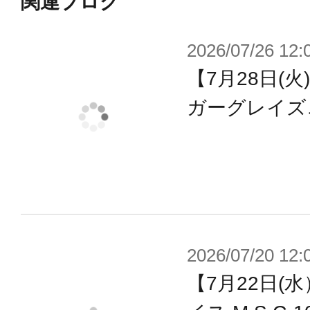
関連ブログ
2026/07/26 12:
【付属品/ギミック】
【7月28日(
・完全新設計の「マシニーカ Block
み立てやすさと美しさを極限まで追
ガーグレイズ
・多重装甲のようにレイヤー構造化
ョイント穴やピンを持ち拡張性に優
・セーラー服をイメージしたコスチ
アな素体としても組み立てることが
同梱。
2026/07/20 12:
・3種の塗装済み顔パーツが付属。
【7月22日(
・アーマーを身に着けた「武装モー