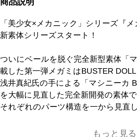
商品説明
「美少女×メカニック」シリーズ『メ
新素体シリーズスタート！
ついにベールを脱ぐ完全新型素体「マシニ
載した第一弾メガミはBUSTER DOL
浅井真紀氏の手による「マシニーカ Bl
を大幅に見直した完全新開発の素体
それぞれのパーツ構造を一から見直
ツ交換による拡張性を限界まで盛り
もちろんプロポーションもアップデ
もっと見る