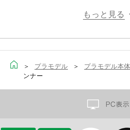
【メガミデバイスとは】
もっと見る
全高14cmの自立型フィギュアロボ
しむように作って、改造して、戦わせ
のバトルホビー”を想定したプラモデ
可動フィギュアの第一人者、浅井真紀
＞
プラモデル
＞
プラモデル本
シリーズ”をコアとし、キャラクター
ンナー
ザイナーが手掛けてまいります。
成型色は色分けされ、顔はタンポ印
だけでイメージに近い仕上がりにな
3mm径のジョイント穴の採用でシリ
もちろんのこと、すでに発売済みの