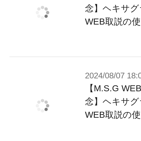
造ユニットとして使用できます。更に
念】ヘキサグ
し、銃口等にも使えます。2セット付
WEB取説の
■大きさの異なる4種のブレードが付
きるほか、改造パーツとしても使用
2024/08/07 18:
付属品
【M.S.G 
■関節ユニット×4
念】ヘキサグ
■破砕クロー×1
WEB取説の
■ブレード4種
■リアユニット×2