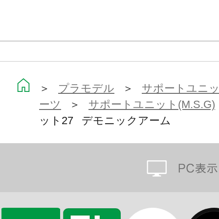
■3mm汎用軸ジョイント×6
■5mm汎用ボールジョイント×6
※本製品は再生産品となります。
※画像は試作品です。実際の商品と
＞
プラモデル
＞
サポートユニット
ます。また撮影用に塗装されており
ーツ
＞
サポートユニット(M.S.G)
※本製品はお客様ご自身で組み立て
ット27 デモニックアーム