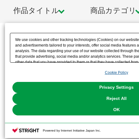
作品タイトル
商品カテゴリ
We use cookies and other tracking technologies (Cookies) on our website t
and advertisements tailored to your interests, offer social media feature
analysis. The data regarding your use of our website collected through t
that provide advertising, social media and/or analytics services. These p
other data that you have provided to them or that they have collected from 
analyze and optimize advertisements delivered to you by businesses other t
Cookie Policy
the use of all Cookies except for Strictly Necessary Cookies, please click "
with Cookies enabled, please click "OK". To select your preferences for e
You can change your consent or rejection settings at any time via through
Privacy Settings
our
Cookie Policy
or the website footer.
Reject All
OK
Powered by Internet Initiative Japan Inc.