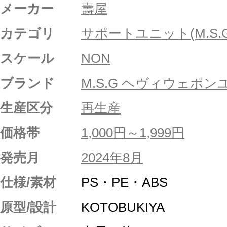
メーカー
壽屋
カテゴリ
サポートユニット(M.S.G
スケール
NON
ブランド
M.S.G ヘヴィウェポ
生産区分
再生産
価格帯
1,000円～1,999円
発売月
2024年8月
仕様/素材
PS・PE・ABS
原型/設計
KOTOBUKIYA