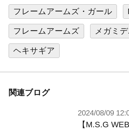
メカでありながら有機的なシルエッ
フレームアームズ・ガール
アームズ以外にも第三世代ヘキサギ
付けです。アーム以外にも蛇腹の首
フレームアームズ
メガミデ
尻尾ユニットなどの製作に活用して
ヘキサギア
商品仕様
■関節ユニットにはそれぞれに可動軸
のボールジョイントで接続されてい
します。
関連ブログ
■3つの爪からなる破砕クローは基部
2024/08/09 12:
のようにも使用できます。
【M.S.G 
■独特なシルエットのリアユニットは