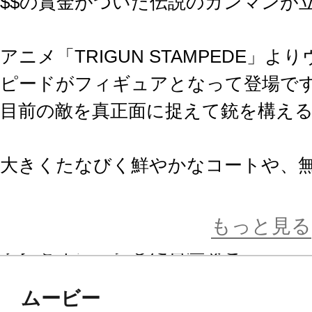
$$の賞金がついた伝説のガンマンが
アニメ「TRIGUN STAMPEDE」
ピードがフィギュアとなって登場で
目前の敵を真正面に捉えて銃を構え
大きくたなびく鮮やかなコートや、
居する義手、
設定を忠実に再現した銃、広大な砂
もっと見る
ックをイメージした台座など
原型師がこだわりぬいた巧緻な造形
ムービー