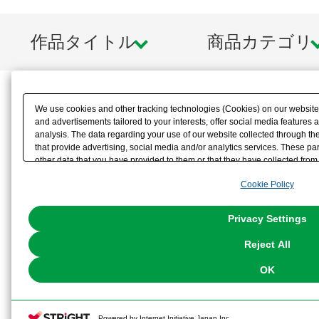
作品タイトル
商品カテゴリ
We use cookies and other tracking technologies (Cookies) on our website t
and advertisements tailored to your interests, offer social media feature
analysis. The data regarding your use of our website collected through t
that provide advertising, social media and/or analytics services. These p
other data that you have provided to them or that they have collected from 
analyze and optimize advertisements delivered to you by businesses other t
Cookie Policy
the use of all Cookies except for Strictly Necessary Cookies, please click "
with Cookies enabled, please click "OK". To select your preferences for e
You can change your consent or rejection settings at any time via through
Privacy Settings
our
Cookie Policy
or the website footer.
Reject All
OK
Powered by Internet Initiative Japan Inc.