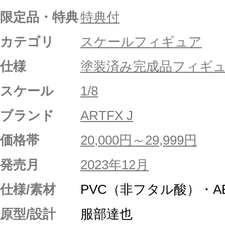
限定品・特典
特典付
カテゴリ
スケールフィギュア
仕様
塗装済み完成品フィギ
スケール
1/8
ブランド
ARTFX J
価格帯
20,000円～29,999円
発売月
2023年12月
仕様/素材
PVC（非フタル酸）・A
原型/設計
服部達也