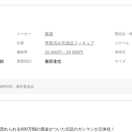
壽屋
メーカー
限定品・
塗装済み完成品フィギュア
仕様
スケール
20,000円～29,999円
価格帯
発売月
・鉄
服部達也
原型/設計
サイズ
TAMPEDE」製作委員会
恐れられる600万$$の賞金がついた伝説のガンマンが立体化！