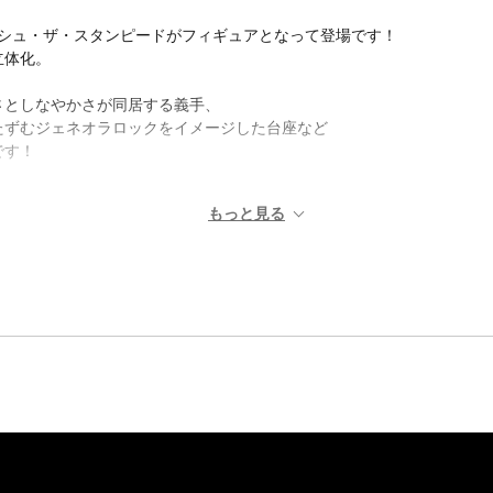
ヴァッシュ・ザ・スタンピードがフィギュアとなって登場です！
立体化。
さとしなやかさが同居する義手、
たずむジェネオラロックをイメージした台座など
です！