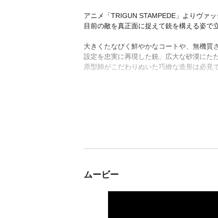
アニメ「TRIGUN STAMPEDE」より
目前の敵を真正面に捉えて銃を構える姿で
大きくたなびく鮮やかなコートや、無機質
設定を忠実に再現した銃、広大な砂漠にた
原型師がこだわりぬいた巧緻な造形は必見
ムービー