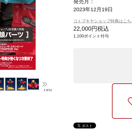
発売月：
2023年12月19日
コトブキヤショップ特典はこち
22,000
円
税込
1,100
ポイント付与
1
-
9
/
11