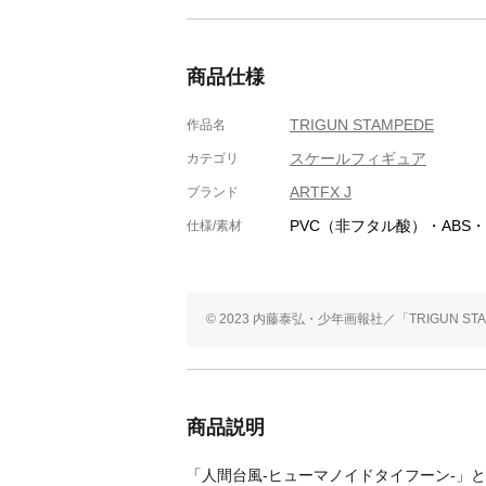
商品仕様
TRIGUN STAMPEDE
作品名
スケールフィギュア
カテゴリ
ARTFX J
ブランド
PVC（非フタル酸）・ABS
仕様/素材
© 2023 内藤泰弘・少年画報社／「TRIGUN S
商品説明
「人間台風‐ヒューマノイドタイフーン‐」と