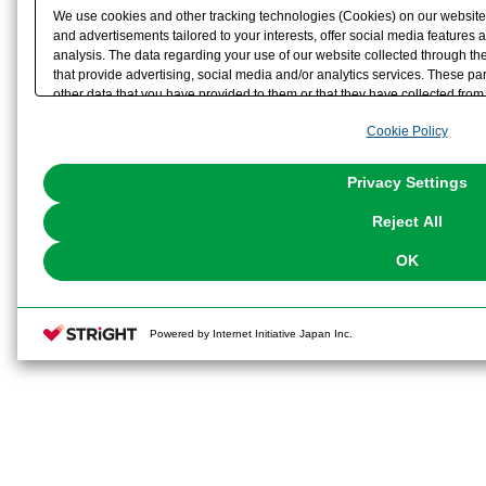
We use cookies and other tracking technologies (Cookies) on our website t
and advertisements tailored to your interests, offer social media feature
analysis. The data regarding your use of our website collected through t
that provide advertising, social media and/or analytics services. These p
other data that you have provided to them or that they have collected from 
analyze and optimize advertisements delivered to you by businesses other t
Cookie Policy
the use of all Cookies except for Strictly Necessary Cookies, please click "
with Cookies enabled, please click "OK". To select your preferences for e
You can change your consent or rejection settings at any time via through
Privacy Settings
our
Cookie Policy
or the website footer.
Reject All
OK
Powered by Internet Initiative Japan Inc.