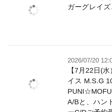
・騎士をモチーフにした「武装モー
ガーグレイズ
「素体モード」をパーツ差し替えで
・“マシニーカ”の驚異の可動範囲で
ーズが自然にキマります。
・各部に配置された3mm径の穴により
レームアームズ、フレームアームズ
2026/07/20 12:
ヘキサギア シリーズの武装と併用が
【7月22日(
イス M.S.G
【メガミデバイスとは】
PUNI☆MOF
全高14cmの自立型フィギュアロボ
A/Bと、ハン
しむように作って、改造して、戦わ