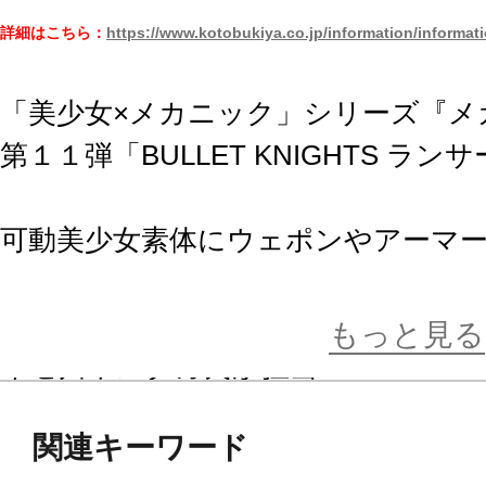
詳細はこちら：
https://www.kotobukiya.co.jp/information/informat
「美少女×メカニック」シリーズ『メ
第１１弾「BULLET KNIGHTS ラン
可動美少女素体にウェポンやアーマ
て式プラモデルシリーズです。
浅井真紀氏による設計素体“マシニー
もっと見る
イセ川ヤスタカ氏が担当！
関連キーワード
【付属品/ギミック】