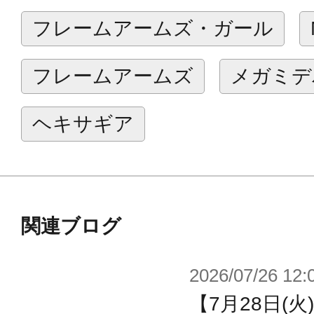
・ボリューム満点のロングランスと
フレームアームズ・ガール
伸びるアームで保持。更にサポート
も付属します。
フレームアームズ
メガミデ
・武器は差し替えてメガミを乗せる
とができます。
ヘキサギア
・３つに分割できるランスや可動軸
ムで様々なコンバットシーンを想定
・後頭部から伸びるチューブは柔ら
り、自在に曲げることができます。
関連ブログ
・メタリックカラーのマーキングを
2026/07/26 12:
が付属。
【7月28日(
・1キャラにつき3種の塗装済み顔パ