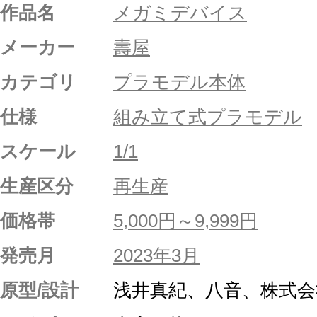
作品名
メガミデバイス
メーカー
壽屋
カテゴリ
プラモデル本体
仕様
組み立て式プラモデル
スケール
1/1
生産区分
再生産
価格帯
5,000円～9,999円
発売月
2023年3月
原型/設計
浅井真紀、八音、株式