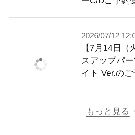
ーC/Dご予約
“近未来のバトルホビー”を想定した
可動フィギュアの第一人者、浅井真紀
カ”をコアとし、
2026/07/12 12:
キャラクター＆メカニックを様々な
【7月14日（
ります。
スアップパー
成型色は色分けがされ、顔はタンポ
ただけでイメージに近い仕上がりに
イト Ver.
3mm径のジョイント穴の採用で、シ
はもちろんのこと、
すでに発売済みのコトブキヤプラモ
もっと見る
わせて遊ぶことができます。