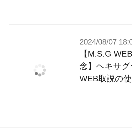
付属品
■スナイパーライフル本体×1
■バイポッド×1
2024/08/07 18:
■スコープ〈角〉×1
【M.S.G 
■スコープ〈丸〉×1
念】ヘキサグ
■レール用マウントパーツ×1
WEB取説の
■マガジン×1
■マガジン用弾丸×1
■ボルトアクション用弾丸×3
※画像は開発中のイメージです。実