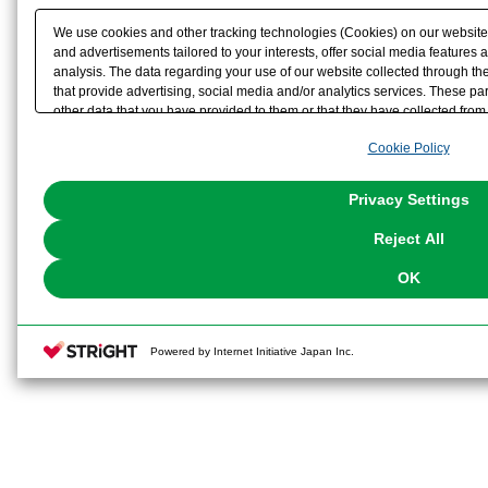
We use cookies and other tracking technologies (Cookies) on our website t
and advertisements tailored to your interests, offer social media feature
analysis. The data regarding your use of our website collected through t
that provide advertising, social media and/or analytics services. These p
other data that you have provided to them or that they have collected from 
analyze and optimize advertisements delivered to you by businesses other t
Cookie Policy
the use of all Cookies except for Strictly Necessary Cookies, please click "
with Cookies enabled, please click "OK". To select your preferences for e
You can change your consent or rejection settings at any time via through
Privacy Settings
our
Cookie Policy
or the website footer.
Reject All
OK
Powered by Internet Initiative Japan Inc.