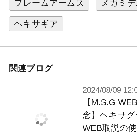
フレームアームズ
メガミデ
外して遊ぶことが可能です。
■マガジン部は取り外しが可能。弾丸
ヘキサギア
おり弾丸自体も取り外すことができ
■ストック部はスライドレールによ
応します。
■ライフルの先端部は取り外してマズ
関連ブログ
とができます。
2024/08/09 12:
■ライフル上面のレール部には2種類
【M.S.G 
軸を備えたマウントパーツへと変更
■バイポッドは可動し接地させること
念】ヘキサグ
■成形色はライトグレーとダークグレ
WEB取説の