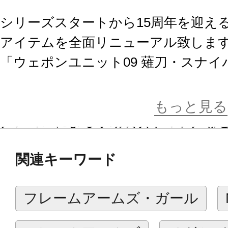
シリーズスタートから15周年を迎え
アイテムを全面リニューアル致しま
「ウェポンユニット09 薙刀・スナ
て登場するのは『ニュースナイパー
バイポッドの可動やマガジンの取り
もっと見る
クションによる手動装填ギミックな
ックが盛り込まれています。
関連キーワード
商品仕様
フレームアームズ・ガール
■ライフル後方のコッキングレバー
アクションギミックをお楽しみ頂け