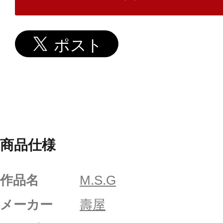
商品仕様
作品名
M.S.G
メーカー
壽屋