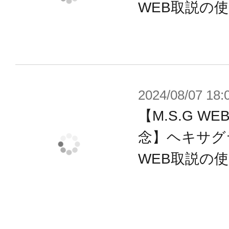
■連結アタッチメント ×4
WEB取説の
■砲身部B ×2 ※ブレード型
■ライフル用バレル ×1
■マガジンユニット〈長〉 ×1
■マガジンユニット〈短〉 ×1
2024/08/07 18:
■フォアグリップ ×1
【M.S.G 
■センサーユニット ×1
念】ヘキサグ
■その他接続パーツ 1セット
WEB取説の
※本製品は再生産品となります。
※実際の商品に「ウェポンユニット0
以外の商品は付属しません。