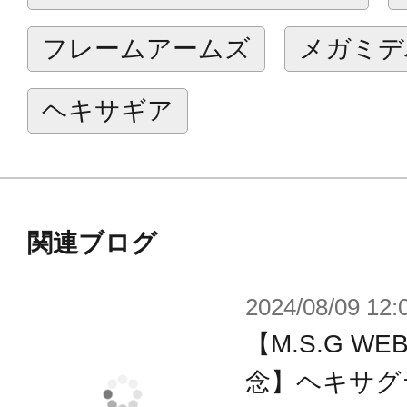
るAタイプ、ブレードのような形状の
フレームアームズ
メガミデ
作することができます。
■グリップ部は可動しますのでライ
ヘキサギア
レードのような持たせ方に変更する
■マガジンユニットは長・短が付属し
けます。
関連ブログ
付属品
2024/08/09 12:
■メインユニット ×1
【M.S.G 
■砲身部A〈長〉 ×2 ※連結可能
■砲身部A〈短〉 ×2 ※連結可能
念】ヘキサグ