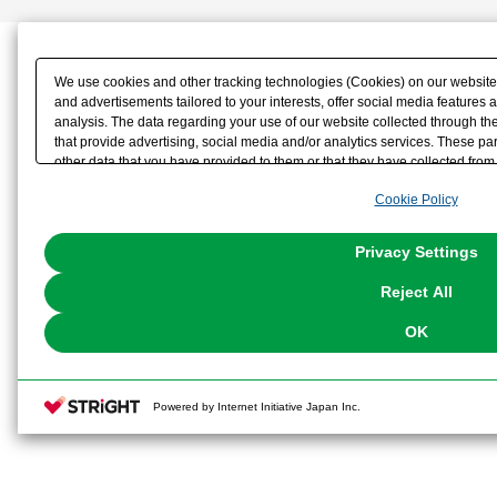
We use cookies and other tracking technologies (Cookies) on our website t
and advertisements tailored to your interests, offer social media feature
analysis. The data regarding your use of our website collected through t
that provide advertising, social media and/or analytics services. These p
other data that you have provided to them or that they have collected from 
analyze and optimize advertisements delivered to you by businesses other t
Cookie Policy
the use of all Cookies except for Strictly Necessary Cookies, please click "
with Cookies enabled, please click "OK". To select your preferences for e
You can change your consent or rejection settings at any time via through
Privacy Settings
our
Cookie Policy
or the website footer.
Reject All
OK
Powered by Internet Initiative Japan Inc.