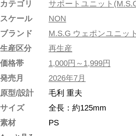
カテゴリ
サポートユニット(M.S.G
スケール
NON
ブランド
M.S.G ウェポンユニッ
生産区分
再生産
価格帯
1,000円～1,999円
発売月
2026年7月
原型/設計
毛利 重夫
サイズ
全長：約125mm
素材
PS