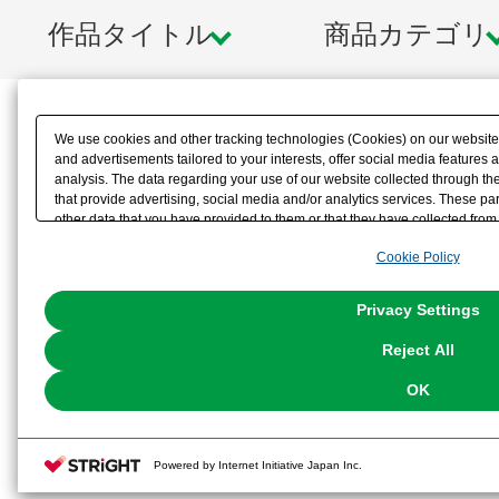
作品タイトル
商品カテゴリ
We use cookies and other tracking technologies (Cookies) on our website t
and advertisements tailored to your interests, offer social media feature
analysis. The data regarding your use of our website collected through t
that provide advertising, social media and/or analytics services. These p
other data that you have provided to them or that they have collected from 
analyze and optimize advertisements delivered to you by businesses other t
Cookie Policy
the use of all Cookies except for Strictly Necessary Cookies, please click "
with Cookies enabled, please click "OK". To select your preferences for e
You can change your consent or rejection settings at any time via through
Privacy Settings
our
Cookie Policy
or the website footer.
Reject All
OK
Powered by Internet Initiative Japan Inc.