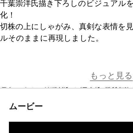
千葉崇洋氏描き下ろしのビジュアル
化！
切株の上にしゃがみ、真剣な表情を
ルそのままに再現しました。
ジャージの靡きや指先の流れなど細
烏が飛び立とうとする一瞬も絶妙に
もっと見る
ビジュアルの繊細かつ軽やかな雰囲
品です。
ムービー
アニメ『ハイキュー!!』ファン必見
お楽しみください。