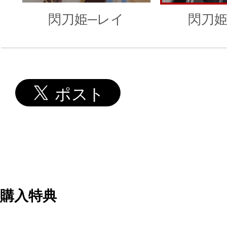
閃刀姫─レイ
閃刀姫
購入特典