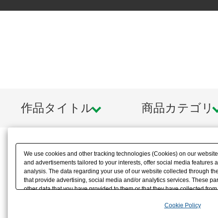
作品タイトル
商品カテゴリ
We use cookies and other tracking technologies (Cookies) on our website t
and advertisements tailored to your interests, offer social media feature
analysis. The data regarding your use of our website collected through t
that provide advertising, social media and/or analytics services. These p
other data that you have provided to them or that they have collected from 
analyze and optimize advertisements delivered to you by businesses other t
Cookie Policy
the use of all Cookies except for Strictly Necessary Cookies, please click "
with Cookies enabled, please click "OK". To select your preferences for e