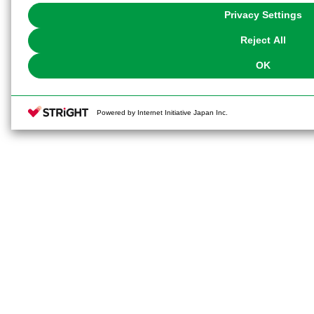
You can change your consent or rejection settings at any time via through
Privacy Settings
our
Cookie Policy
or the website footer.
Reject All
OK
Powered by Internet Initiative Japan Inc.