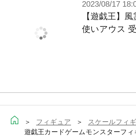
2023/08/17 18:
やマフラーなど見どころ満載です。
【遊戯王】風
「閃刀姫─レイ」と並べれば、「閃刀
使いアウス 
しみいただけます。
デュエルしている時もしていない時
に置いてお楽しみください。
※画像は試作品です。実際の商品と
ます。
＞
フィギュア
＞
スケールフィ
遊戯王カードゲームモンスターフィ